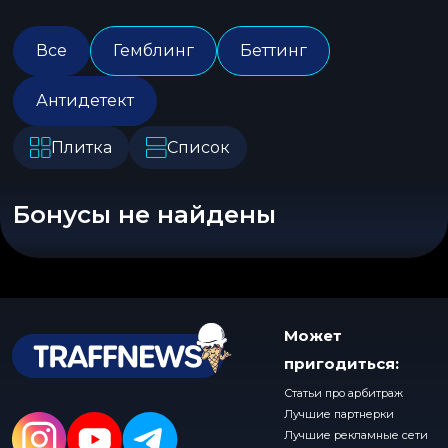
Все
Гемблинг
Беттинг
Антидетект
Плитка
Список
Бонусы не найдены
Может
пригодиться:
Статьи про арбитраж
Лучшие партнерки
Лучшие рекламные сети