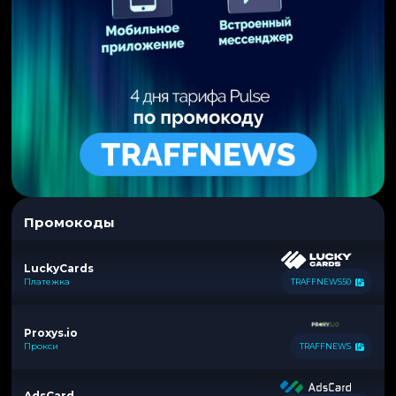
Промокоды
LuckyCards
Платежка
TRAFFNEWS50
Proxys.io
Прокси
TRAFFNEWS
AdsCard