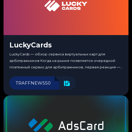
LuckyCards
LuckyCards — обзор сервиса виртуальных карт для
арбитражников Когда на рынке появляется очередной
платежный сервис для арбитражников, первая реакция —
скептицизм. Их уже было столько, что в какой-то момент
перестаешь воспринимать всерьез любой новый продукт,
TRAFFNEWS50
пока тот не докажет обратное делом. LuckyCards — история
несколько другая. Сервис вырос из внутренней
потребности медиабаингового холдинга LuckyGroup. То...