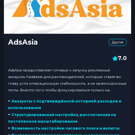
AdsAsia
Другое
7.0
AdsAsia предоставляет готовые к запуску рекламные
аккаунты Facebook для рекламодателей, которые ставят во
главу угла операционную стабильность, а не краткосрочные
тесты. Вместо того чтобы фокусироваться только на
доступности аккаунтов, AdsAsia делает акцент на устойчивой
•
Аккаунты с подтверждённой историей расходов и
работе, контролируемом масштабировании и
использования
предсказуемых результатах кампаний. Аккаунты
•
Структурированная настройка, рассчитанная на
подготовлены с подтверждённой историей активности и
постепенное масштабирование
структурированными настройками, что позволяет запускать
•
Возможность настройки часового пояса и валюты
кампании без...
•