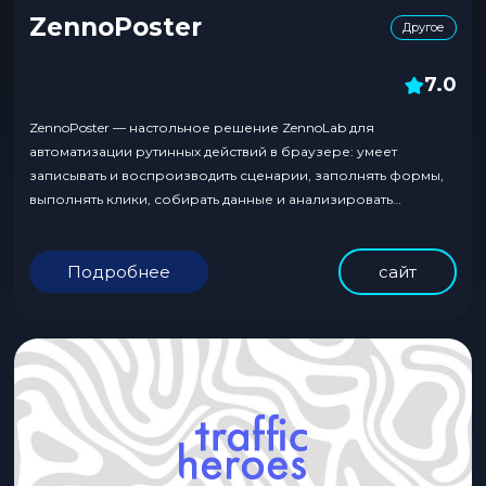
ZennoPoster
Другое
7.0
ZennoPoster — настольное решение ZennoLab для
автоматизации рутинных действий в браузере: умеет
записывать и воспроизводить сценарии, заполнять формы,
выполнять клики, собирать данные и анализировать
страницы. Из сильных сторон выделяются многопоточность
для параллельных запусков, эмуляция устройств и
Подробнее
сайт
параметров браузера, а также интеграции с внешними
сервисами вроде капчи, SMS и прокси. Инструмент удобен
для парсинга и повторяемых...