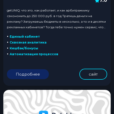
7.0
getUNIQ: что это, как работает, и как арбитражнику
сэкономить до 250 000 руб. в год Тратишь деньги на
рекламу? Загружаешь бюджеты в несколько, а то и в десятки
рекламных кабинетов? Тогда тебе точно нужен сервис, что
не просто принимает платежи, а позволяет
•
Единый кабинет
централизованно управлять бюджетами. Сегодня расскажем
•
Сквозная аналитика
тебе про все плюшки такого сервиса и объясним,...
•
Кешбэк/бонусы
•
Автоматизация процессов
Подробнее
сайт