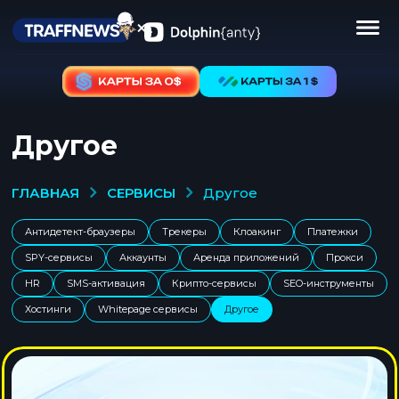
Другое
СЕРВИСЫ
ГЛАВНАЯ
другое
Антидетект-браузеры
Трекеры
Клоакинг
Платежки
SPY-сервисы
Аккаунты
Аренда приложений
Прокси
HR
SMS-активация
Крипто-сервисы
SEO-инструменты
Хостинги
Whitepage сервисы
Другое