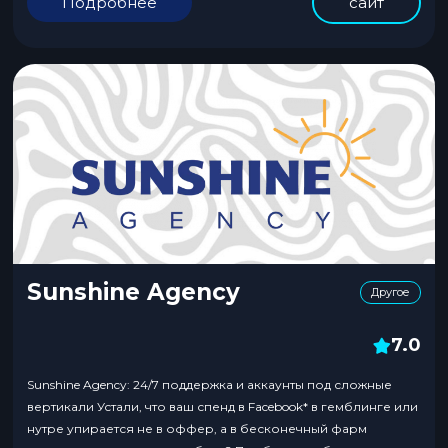
Подробнее
сайт
Sunshine Agency
Другое
7.0
Sunshine Agency: 24/7 поддержка и аккаунты под сложные
вертикали Устали, что ваш спенд в Facebook* в гемблинге или
нутре упирается не в оффер, а в бесконечный фарм