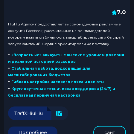
7.0
HiuHiu Agency предоставляет высоконадёжные рекламные
аккаунты Facebook, рассчитанные на рекламодателей,
которым важны стабильность, масштабируемость и быстрый
запуск кампаний. Сервис ориентирован на поставку
заранее «прогретых» аккаунтов с реальной историей
•
«Возрастные» аккаунты с высоким уровнем доверия
расходов, помогая медиабайерам избегать типичных
и реальной историей расходов
проблем: низких лимитов, частых банов и задержек
•
Стабильная работа, подходящая для
модерации/одобрения объявлений. Благодаря гибкой
масштабирования бюджетов
настройке часового пояса, валюты и типа аккаунта, HiuHiu
•
Гибкая настройка часового пояса и валюты
Agency поддерживает широкий...
•
Круглосуточная техническая поддержка (24/7) и
бесплатная первичная настройка
TraffXHiuHiu
Подробнее
сайт