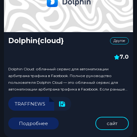
Dolphin{cloud}
Другое
7.0
Dolphin Cloud: облачный сервис для автоматизации
арбитража трафика в Facebook. Полное руководство
пользователя Dolphin Cloud — это облачный сервис для
автоматизации арбитража трафика в Facebook. Если раньше
арбитражнику приходилось вручную держать десятки
аккаунтов, запускать кампании, менять прокси и надеяться,
TRAFFNEWS
что модерация не завалит все в ноль, то теперь большая
часть рутины уходит в облако. Здесь...
Подробнее
сайт