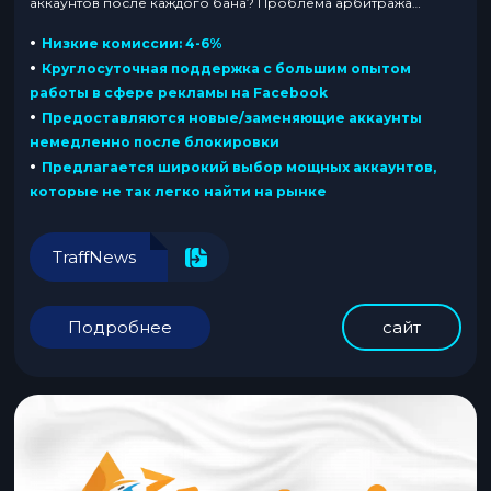
аккаунтов после каждого бана? Проблема арбитража
сложных вертикалей — не найти трафик, а удержать его
•
Низкие комиссии: 4-6%
источник. Самостоятельная работа с инфраструктурой
•
Круглосуточная поддержка с большим опытом
съедает ресурсы, которые должны идти на
работы в сфере рекламы на Facebook
масштабирование. Возможное...
•
Предоставляются новые/заменяющие аккаунты
немедленно после блокировки
•
Предлагается широкий выбор мощных аккаунтов,
которые не так легко найти на рынке
TraffNews
Подробнее
сайт