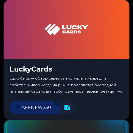
LuckyCards
LuckyCards — обзор сервиса виртуальных карт для
арбитражников Когда на рынке появляется очередной
платежный сервис для арбитражников, первая реакция —
скептицизм. Их уже было столько, что в какой-то момент
перестаешь воспринимать всерьез любой новый продукт,
TRAFFNEWS50
пока тот не докажет обратное делом. LuckyCards — история
несколько другая. Сервис вырос из внутренней
потребности медиабаингового холдинга LuckyGroup. То...