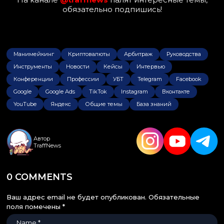
обязательно подпишись!
Манимейкинг
Криптовалюты
Арбитраж
Руководства
Инструменты
Новости
Кейсы
Интервью
Конференции
Профессии
УБТ
Telegram
Facebook
Google
Google Ads
TikTok
Instagram
Вконтакте
YouTube
Яндекс
Общие темы
База знаний
Автор
TraffNews
0 COMMENTS
Ваш адрес email не будет опубликован.
Обязательные
поля помечены
*