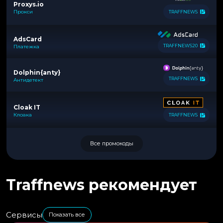
Proxys.io
Прокси
TRAFFNEWS
AdsCard
TRAFFNEWS20
Платежка
Dolphin{anty}
TRAFFNEWS
Антидетект
Cloak IT
Клоака
TRAFFNEWS
Все промокоды
Traffnews рекомендует
Сервисы
Показать все