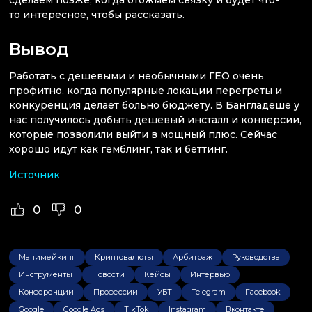
сделаем позже, когда отожмем связку и будет что-
то интересное, чтобы рассказать.
Вывод
Работать с дешевыми и необычными ГЕО очень
профитно, когда популярные локации перегреты и
конкуренция делает больно бюджету. В Бангладеше у
нас получилось добыть дешевый инсталл и конверсии,
которые позволили выйти в мощный плюс. Сейчас
хорошо идут как гемблинг, так и беттинг.
Источник
0
0
Манимейкинг
Криптовалюты
Арбитраж
Руководства
Инструменты
Новости
Кейсы
Интервью
Конференции
Профессии
УБТ
Telegram
Facebook
Google
Google Ads
TikTok
Instagram
Вконтакте