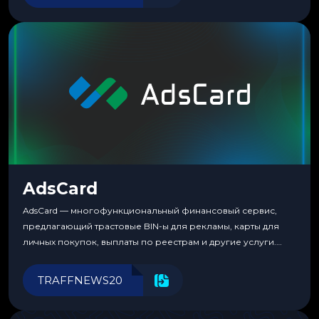
пока тот не докажет обратное делом. LuckyCards — история
несколько другая. Сервис вырос из внутренней
потребности медиабаингового холдинга LuckyGroup. То...
AdsCard
AdsCard — многофункциональный финансовый сервис,
предлагающий трастовые BIN-ы для рекламы, карты для
личных покупок, выплаты по реестрам и другие услуги.
Прозрачные комиссии, поддержка криптовалют и удобные
инструменты для управления финансами.
TRAFFNEWS20