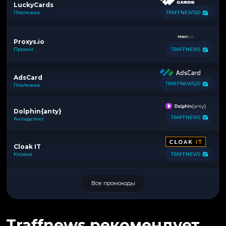
LuckyCards
Платежка
TRAFFNEWS50
Proxys.io
Прокси
TRAFFNEWS
AdsCard
TRAFFNEWS20
Платежка
Dolphin{anty}
TRAFFNEWS
Антидетект
Cloak IT
Клоака
TRAFFNEWS
Все промокоды
Traffnews рекомендует