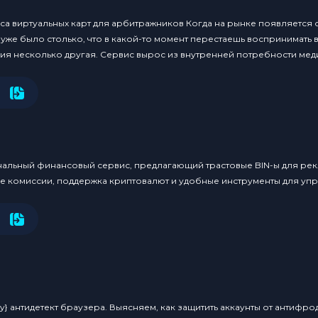
са виртуальных карт для арбитражников Когда на рынке появляется
 уже было столько, что в какой-то момент перестаешь воспринимать 
рия несколько другая. Сервис вырос из внутренней потребности меди
льный финансовый сервис, предлагающий трастовые BIN-ы для рекл
ые комиссии, поддержка криптовалют и удобные инструменты для уп
y} антидетект браузера. Выясняем, как защитить аккаунты от антифро