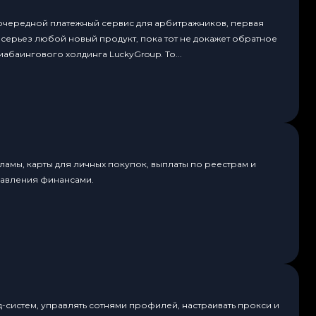
 очередной платежный сервис для арбитражников, первая
всерьез любой новый продукт, пока тот не докажет обратное
абаингового холдинга LuckyGroup. То...
амы, карты для личных покупок, выплаты по реестрам и
равления финансами.
д-систем, управлять сотнями профилей, настраивать прокси и