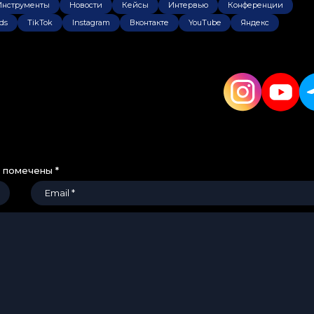
Инструменты
Новости
Кейсы
Интервью
Конференции
ds
TikTok
Instagram
Вконтакте
YouTube
Яндекс
я помечены
*