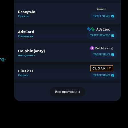
Proxys.io
Прокси
TRAFFNEWS
AdsCard
TRAFFNEWS20
Платежка
Dolphin{anty}
TRAFFNEWS
Антидетект
ng-
Cloak IT
Клоака
TRAFFNEWS
Все промокоды