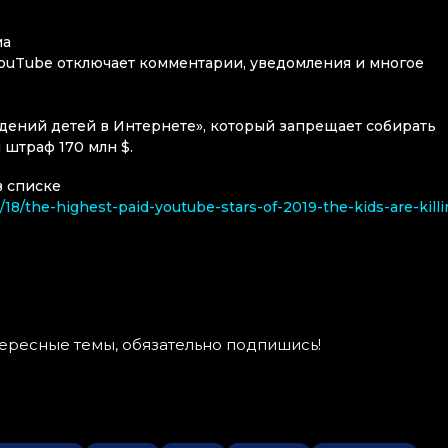
ма
 YouTube отключает комментарии, уведомления и многое
едений детей в Интернете», который запрещает собирать
 штраф 170 млн $.
в списке
18/the-highest-paid-youtube-stars-of-2019-the-kids-are-killi
тересные темы, обязательно подпишись!