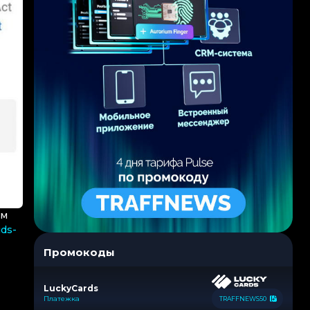
ом
ids-
Промокоды
LuckyCards
Платежка
TRAFFNEWS50