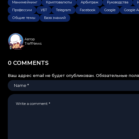
Манимейкинг
Криптовалюты
Арбитраж
Руководства
Профессии
УБТ
Telegram
Facebook
Google
Google A
Общие темы
База знаний
Автор
TraffNews
0 COMMENTS
Ваш адрес email не будет опубликован.
Обязательные пол