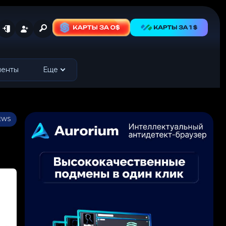
менты
Еще
IEWS