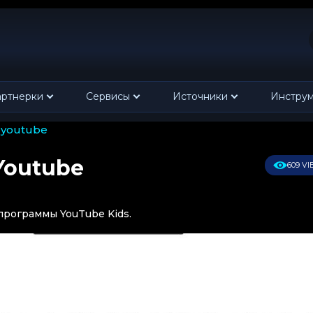
ртнерки
Сервисы
Источники
Инстру
 youtube
Youtube
609 V
 программы YouTube Kids.