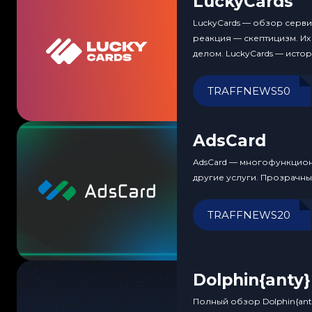
LuckyCards
LuckyCards — обзор серви
реакция — скептицизм. Их
делом. LuckyCards — исто
TRAFFNEWS50
AdsCard
AdsCard — многофункциона
другие услуги. Прозрачн
TRAFFNEWS20
Dolphin{anty}
Полный обзор Dolphin{ant