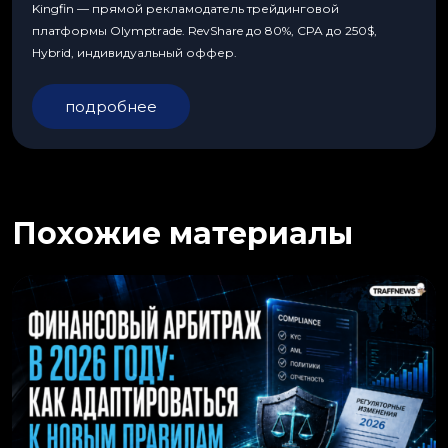
Kingfin — прямой рекламодатель трейдинговой
платформы Olymptrade. RevShare до 80%, CPA до 250$,
Hybrid, индивидуальный оффер.
подробнее
Похожие материалы