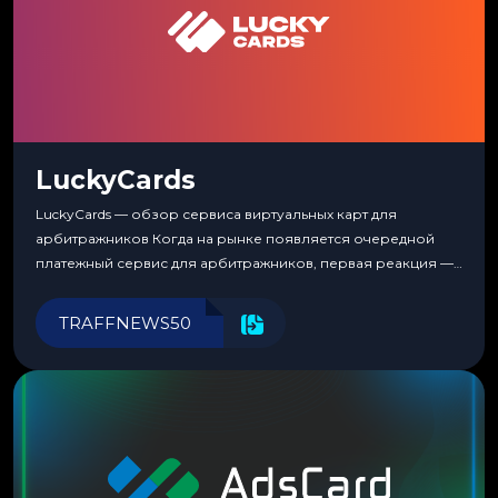
LuckyCards
LuckyCards — обзор сервиса виртуальных карт для
арбитражников Когда на рынке появляется очередной
платежный сервис для арбитражников, первая реакция —
скептицизм. Их уже было столько, что в какой-то момент
перестаешь воспринимать всерьез любой новый продукт,
TRAFFNEWS50
пока тот не докажет обратное делом. LuckyCards — история
несколько другая. Сервис вырос из внутренней
потребности медиабаингового холдинга LuckyGroup. То...