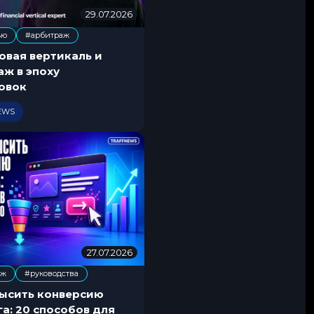
29.07.2026
2
9
ью
#арбитраж
.
0
овая вертикаль и
7
ж в эпоху
.
овок
2
0
IEWS
2
6
27.07.2026
2
7
аж
#руководства
.
0
высить конверсию
7
а: 20 способов для