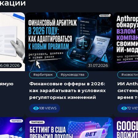
кации
6.08.2026
0
31.07.2026
3
6
1
#арбитраж
#руководства
#новости
.
.
,
0
0
рямую
Финансовые офферы в 2026:
ИИ Anth
8
7
как зарабатывать в условиях
систем
.
.
регуляторных изменений
время т
2
2
0
0
108 VIEWS
72 VI
2
2
6
6