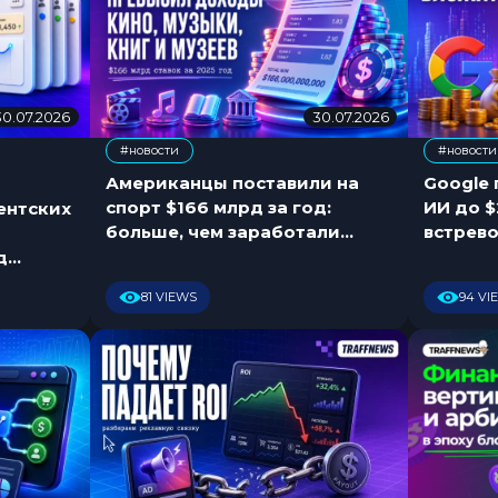
30.07.2026
3
30.07.2026
3
0
0
#новости
#новости
.
.
,
0
0
Американцы поставили на
Google
7
7
спорт $166 млрд за год:
ИИ до $
ентских
.
.
больше, чем заработали
встрев
2
2
кино, музыка, книги и музеи
д
0
0
2
2
81 VIEWS
94 VI
6
6