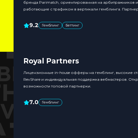
бренда Parimatch, ориентированная на арбитражников и
работающие с трафиком в вертикали гемблинга. Партне
предоставляет прямой доступ к офферам от самого рек
включая казино, ставки на спорт и киберспорт. За счет с
9.2
Гемблинг
Беттинг
гибких условий монетизации и индивидуального…
Royal Partners
Лицензионные in-house офферы на гемблинг, высокие ст
RevShare и индивидуальная поддержка вебмастеров. Отк
возможности топовой партнерки.
7.0
Гемблинг