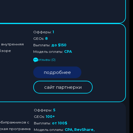
Офферы:
1
GEOs:
8
и внутренняя
Выплаты:
до $150
обзоре
Модель оплаты:
CPA
отзывы (0)
подробнее
сайт партнерки
Офферы:
5
GEOs:
100+
 арбитражников с
Выплаты:
от 100$
рская программа
Модель оплаты:
CPA, RevShare,