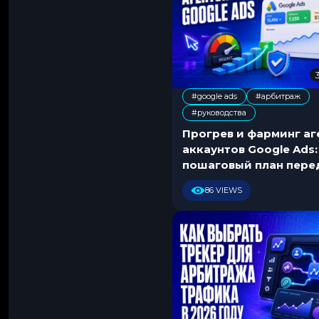
#google ads
#арбитраж
,
,
#руководства
Прогрев и фарминг аг
аккаунтов Google Ads:
пошаговый план пере
запуском
86 VIEWS