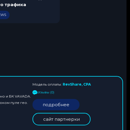
.
го трафика
2
0
IEWS
2
6
Модель оплаты:
RevShare, CPA
отзывы (0)
но и БК VAVADA.
оком пуле гео.
подробнее
сайт партнерки