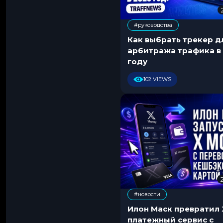
#руководства
Как выбрать трекер д
арбитража трафика в
году
102 VIEWS
#новости
Илон Маск превратил 
платежный сервис с