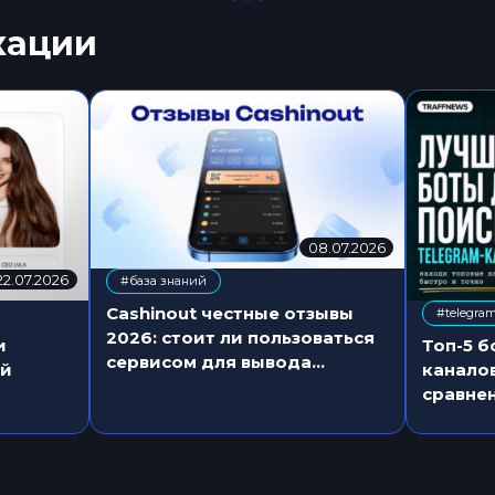
кации
08.07.2026
0
8
22.07.2026
2
#база знаний
.
3
0
Cashinout честные отзывы
#telegra
.
,
7
2026: стоит ли пользоваться
0
и
Топ-5 б
.
сервисом для вывода
7
ый
каналов
2
средств
.
сравнен
0
2
2
0
6
2
6