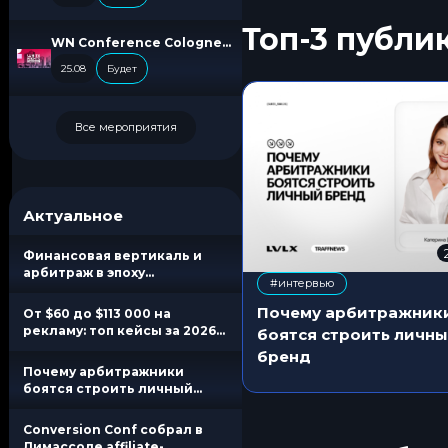
Топ-3 публи
WN Conference Cologne
2026
25.08
Будет
Все мероприятия
Актуальное
Финансовая вертикаль и
арбитраж в эпоху
#интервью
блокировок
Почему арбитражник
От $60 до $113 000 на
рекламу: топ кейсы за 2026
боятся строить личн
год с цифрами
бренд
Почему арбитражники
боятся строить личный
бренд
Conversion Conf собрал в
Лимассоле affiliate-