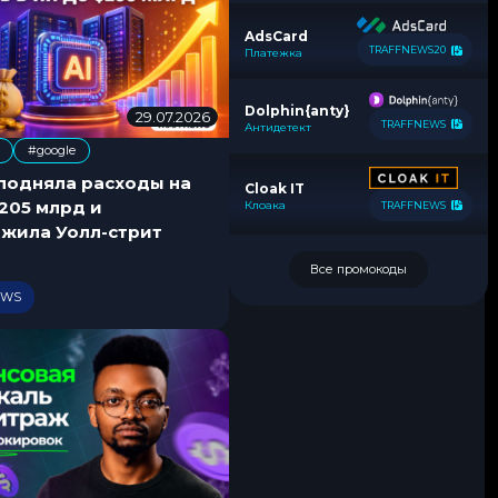
поддержка 24/7.
AdsCard
TRAFFNEWS20
Платежка
Dolphin{anty}
29.07.2026
2
TRAFFNEWS
Антидетект
9
#google
.
0
 подняла расходы на
Cloak IT
7
205 млрд и
Клоака
TRAFFNEWS
.
ожила Уолл-стрит
2
0
Все промокоды
2
EWS
6