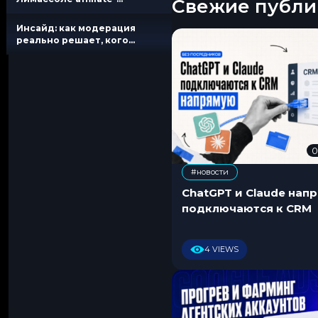
Свежие публи
индустрию: 50+ спикеров и
вечеринки до утра
Инсайд: как модерация
реально решает, кого
банить в 2026
0
#новости
ChatGPT и Claude нап
подключаются к CRM
4 VIEWS