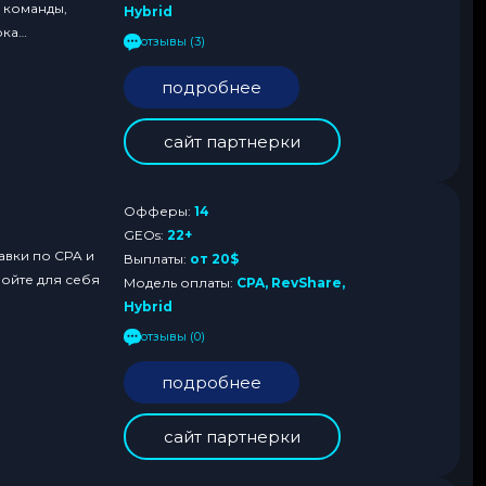
 команды,
Hybrid
рка
отзывы (3)
ламодателя,
табильных выплат,
подробнее
сайт партнерки
Офферы:
14
GEOs:
22+
авки по CPA и
Выплаты:
от 20$
ройте для себя
Модель оплаты:
CPA, RevShare,
Hybrid
отзывы (0)
подробнее
сайт партнерки