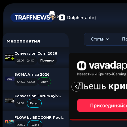
Статьи
Па
Мероприятия
Conversion Conf 2026
23.07 - 24.07
Прошло
SiGMA Africa 2026
04.08 - 06.08
Идёт
Conversion Forum Kyiv
2026
14.08
Будет
FLOW by BROCONF. Pool
Edition
20.08
Будет