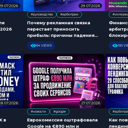
29.07.2026
2
29.07.2026
3
9
1
#руководства
#арбитраж
#интерв
.
.
,
,
0
0
ля
Почему рекламная связка
Финанс
7
7
 2026
перестает приносить
арбитра
.
.
прибыль: причины падения
блокир
2
2
ROI
0
0
94 VIEWS
100 V
2
2
6
6
28.07.2026
2
27.07.2026
2
8
7
#новости
#google
#арбитр
.
.
,
,
0
0
X в
Еврокомиссия оштрафовала
Как по
7
7
Google на €890 млн и
лендинг