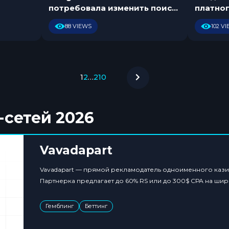
.
.
потребовала изменить поиск
платно
2
2
и Google Play
0
0
88 VIEWS
102 V
2
2
6
6
1
2
…
210
-сетей 2026
Vavadapart
Vavadapart — прямой рекламодатель одноименного кази
Партнерка предлагает до 60% RS или до 300$ СРА на шир
Гемблинг
Беттинг