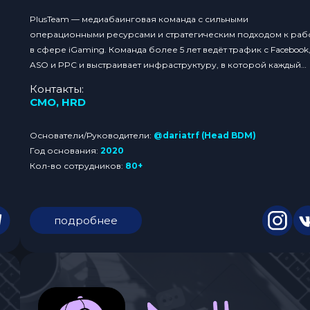
PlusTeam — медиабаинговая команда с сильными
операционными ресурсами и стратегическим подходом к раб
в сфере iGaming. Команда более 5 лет ведёт трафик с Facebook
ASO и PPC и выстраивает инфраструктуру, в которой каждый
специалист может фокусироваться на результате — все
Контакты:
сопутствующие процессы компания берёт на себя. Среди
CMO
,
HRD
ключевых преимуществ PlusTeam: → полностью собственный
фарм; →...
Основатели/Руководители:
@dariatrf (Head BDM)
Год основания:
2020
Кол-во сотрудников:
80+
подробнее