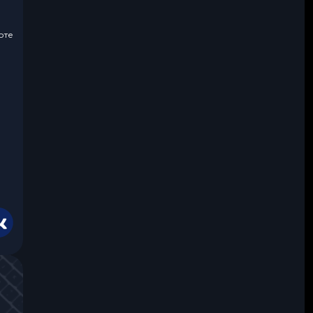
оте
,