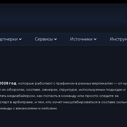
ртнерки
Сервисы
Источники
Инстру
2026 год
, которые работают с трафиком в разных вертикалях — от н
их оборотах, составе, овнерах, структуре, используемых подходах и
отать медиабайером, как попасть в команду или просто следите за
тарт в арбитраже, и тем, кто хочет масштабироваться в составе силь
манды с вакансиями и кейсами.