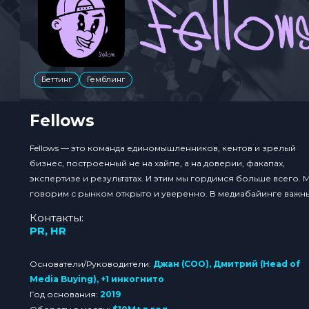
Беттинг
Гемблинг
Fellows
Fellows — это команда единомышленников, кентов и зрелый
бизнес, построенный не на хайпе, а на доверии, факапах,
экспертизе и результатах. И этим мы гордимся больше всего. 
говорим с рынком открыто и уверенно. В медиабайинге важн
не только цифры — важны люди, которые эти цифры создают.
Контакты:
Принцип простой: меньше пафоса — больше дела. Мы не...
PR
,
HR
Основатели/Руководители:
Джан (COO), Дмитрий (Head of
Media Buying), +1 инкогнито
Год основания:
2019