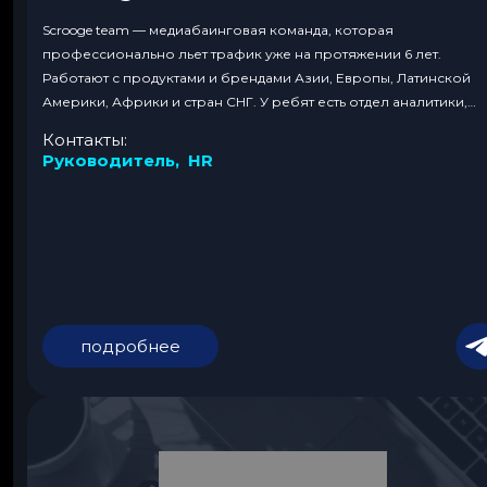
Scrooge team — медиабаинговая команда, которая
профессионально льет трафик уже на протяжении 6 лет.
Работают с продуктами и брендами Азии, Европы, Латинской
Америки, Африки и стран СНГ. У ребят есть отдел аналитики,
который имеет огромный опыт в сфере UX/UI, платежей и
Контакты:
продуктового анализа.
Руководитель
,
HR
подробнее