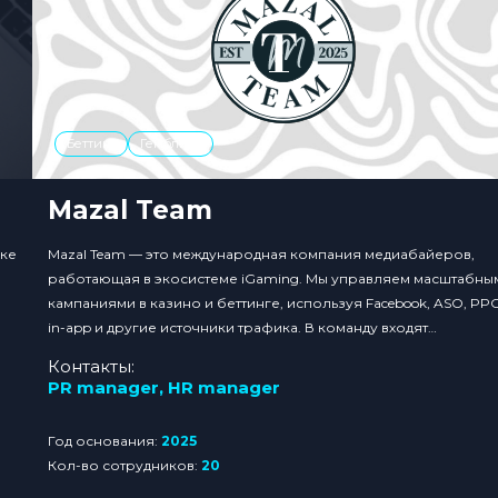
Беттинг
Гемблинг
Mazal Team
нке
Mazal Team — это международная компания медиабайеров,
работающая в экосистеме iGaming. Мы управляем масштабны
кампаниями в казино и беттинге, используя Facebook, ASO, PPC
in-app и другие источники трафика. В команду входят
специалисты из арбитража, продуктовой разработки,
Контакты:
маркетинга и аналитики, что позволяет нам понимать продукт
PR manager
,
HR manager
изнутри. Дизайнеры и психологи создают креативы, которые
обеспечивают конверсию и рост...
Год основания:
2025
Кол-во сотрудников:
20