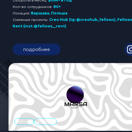
Обороты в месяц:
$10M+ в год
Кол-во сотрудников:
80+
Локация:
Варшава, Польша
Смежные проекты:
Creo Hub (tg: @creohub_fellows), Fellow
Rent (inst: @fellows__rent)
подробнее
Беттинг
Гемблинг