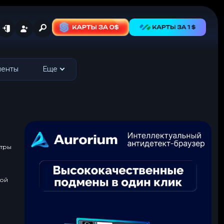
менты
Еще
утры
ной