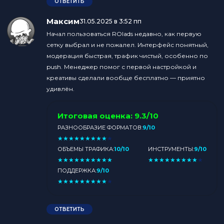
ОТВЕТИТЬ
Максим
:
31.05.2025 в 3:52 пп
Начал пользоваться ROIads недавно, как первую
сетку выбрал и не пожалел. Интерфейс понятный,
модерация быстрая, трафик чистый, особенно по
push. Менеджер помог с первой настройкой и
креативы сделали вообще бесплатно — приятно
удивлён.
Итоговая оценка:
9.3/10
РАЗНООБРАЗИЕ ФОРМАТОВ:
9/10
★
★
★
★
★
★
★
★
★
★
ОБЪЕМЫ ТРАФИКА:
10/10
ИНСТРУМЕНТЫ:
9/10
★
★
★
★
★
★
★
★
★
★
★
★
★
★
★
★
★
★
★
★
ПОДДЕРЖКА:
9/10
★
★
★
★
★
★
★
★
★
★
ОТВЕТИТЬ