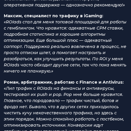
оперативная поддержка — однозначно рекомендую!»
Максим, специалист по трафику в iGaming:
«ROIads стал для меня топовой площадкой для работы
с гемблингом. Что нравится: адекватные CPM ставки,
подробная статистика и хорошие алгоритмы
оптимизации. Еще большой плюс — адекватный
саппорт. Поддержка реально вовлечена в процесс, не
просто отписки шлет, а помогает настроить и
разобраться, как улучшить результаты. По ROI у меня
ROIads часто обходит другие сети, так что пока менять
ничего не планирую.»
Роман, арбитражник, работаю с Finance и Antivirus:
«Лил трафик с ROIads на финансы и антивирусы,
тестировал их push и pop. Pop мне больше нравится.
Главное, что порадовало — трафик чистый, ботов и
фрода нет. Бывало, что в других сетях приходилось
чистить кучу некачественного трафика, но здесь с
этим порядок. Можно спокойно работать с постбеком,
оптимизировать источники. Конверсии идут