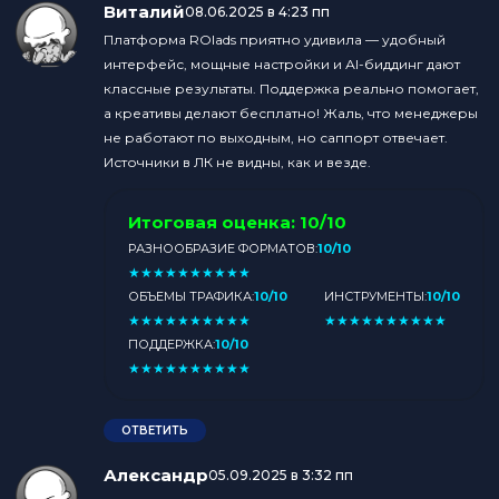
Виталий
:
08.06.2025 в 4:23 пп
Платформа ROIads приятно удивила — удобный
интерфейс, мощные настройки и АI-биддинг дают
классные результаты. Поддержка реально помогает,
а креативы делают бесплатно! Жаль, что менеджеры
не работают по выходным, но саппорт отвечает.
Источники в ЛК не видны, как и везде.
Итоговая оценка:
10/10
РАЗНООБРАЗИЕ ФОРМАТОВ:
10/10
★
★
★
★
★
★
★
★
★
★
ОБЪЕМЫ ТРАФИКА:
10/10
ИНСТРУМЕНТЫ:
10/10
★
★
★
★
★
★
★
★
★
★
★
★
★
★
★
★
★
★
★
★
ПОДДЕРЖКА:
10/10
★
★
★
★
★
★
★
★
★
★
ОТВЕТИТЬ
Александр
:
05.09.2025 в 3:32 пп