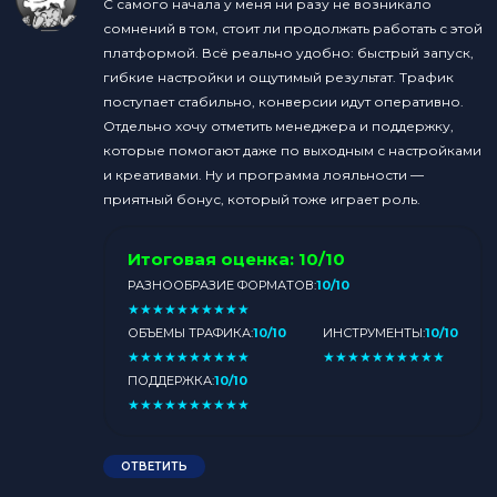
С самого начала у меня ни разу не возникало
сомнений в том, стоит ли продолжать работать с этой
платформой. Всё реально удобно: быстрый запуск,
гибкие настройки и ощутимый результат. Трафик
поступает стабильно, конверсии идут оперативно.
Отдельно хочу отметить менеджера и поддержку,
которые помогают даже по выходным с настройками
и креативами. Ну и программа лояльности —
приятный бонус, который тоже играет роль.
Итоговая оценка:
10/10
РАЗНООБРАЗИЕ ФОРМАТОВ:
10/10
★
★
★
★
★
★
★
★
★
★
ОБЪЕМЫ ТРАФИКА:
10/10
ИНСТРУМЕНТЫ:
10/10
★
★
★
★
★
★
★
★
★
★
★
★
★
★
★
★
★
★
★
★
ПОДДЕРЖКА:
10/10
★
★
★
★
★
★
★
★
★
★
ОТВЕТИТЬ