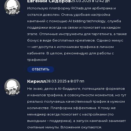
Евгений Сидоров
:
25.03.2025 в 12:42 дп
Использую платформу ROIads для арбитража и
остался доволен. Очень удобная настройка
кампаний с помощью AI bidding technology, служба
поддержки всегда на связи и помогает на каждом
этапе. Отличные инструменты для таргетинга, а также
бонус в виде бесплатных креативов. Однако минус
— нет доступа к источникам трафика в личном
кабинете. В целом, рекомендую для работы с
трафиком!
ОТВЕТИТЬ
Кирилл
:
28.03.2025 в 8:07 пп
Не знаю, дело в АI-биддинге, потенциале форматов
и каналов трафика, в совокупности моментов, но тут
реально получаешь качественный трафик в нужном
количестве. Платформа эффективна. К тому же
менеджер всегда помогает с настройками (по
выходным – поддержка), а запуск кампаний занимает
считаные минуты. Вложения окупаются.