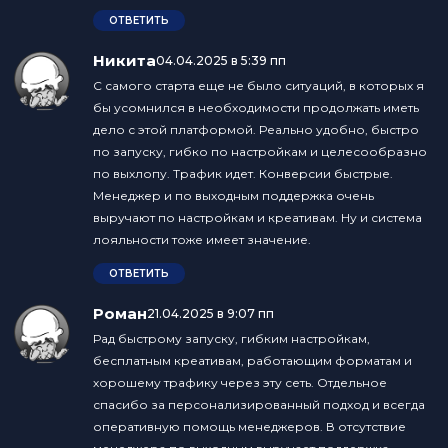
ОТВЕТИТЬ
Никита
:
04.04.2025 в 5:39 пп
С самого старта еще не было ситуаций, в которых я
бы усомнился в необходимости продолжать иметь
дело с этой платформой. Реально удобно, быстро
по запуску, гибко по настройкам и целесообразно
по выхлопу. Трафик идет. Конверсии быстрые.
Менеджер и по выходным поддержка очень
выручают по настройкам и креативам. Ну и система
лояльности тоже имеет значение.
ОТВЕТИТЬ
Роман
:
21.04.2025 в 9:07 пп
Рад быстрому запуску, гибким настройкам,
бесплатным креативам, работающим форматам и
хорошему трафику через эту сеть. Отдельное
спасибо за персонализированный подход и всегда
оперативную помощь менеджеров. В отсутствие