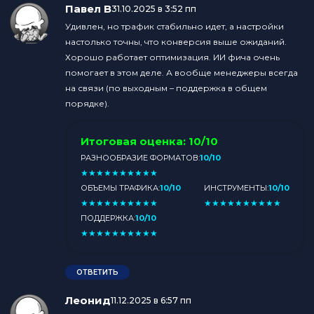
Павел В
:
31.10.2025 в 3:52 пп
Удивлен, но трафик стабильно идет, а настройки
настолько точны, что конверсия выше ожиданий.
Хорошо работает оптимизация. ИИ фича очень
помогает в этом деле. А вообще менеджеры всегда
на связи (по выходным – поддержка в общем
порядке).
Итоговая оценка:
10/10
РАЗНООБРАЗИЕ ФОРМАТОВ:
10/10
★
★
★
★
★
★
★
★
★
★
ОБЪЕМЫ ТРАФИКА:
10/10
ИНСТРУМЕНТЫ:
10/10
★
★
★
★
★
★
★
★
★
★
★
★
★
★
★
★
★
★
★
★
ПОДДЕРЖКА:
10/10
★
★
★
★
★
★
★
★
★
★
ОТВЕТИТЬ
Леонид
:
11.12.2025 в 6:57 пп