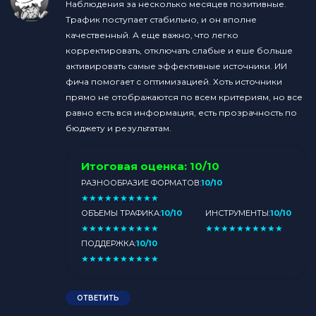
Наблюдения за несколько месяцев позитивные.
Трафик поступает стабильно, и он вполне
качественный. А еще важно, что легко
корректировать, отключать слабые и еше больше
активировать самые эффективные источники. ИИ
фича помогает с оптимизацией. Хоть источники
прямо не отображаются по всем критериям, но все
равно есть вся информация, есть прозрачность по
бюджету и результатам.
Итоговая оценка:
10/10
РАЗНООБРАЗИЕ ФОРМАТОВ:
10/10
★
★
★
★
★
★
★
★
★
★
ОБЪЕМЫ ТРАФИКА:
10/10
ИНСТРУМЕНТЫ:
10/10
★
★
★
★
★
★
★
★
★
★
★
★
★
★
★
★
★
★
★
★
ПОДДЕРЖКА:
10/10
★
★
★
★
★
★
★
★
★
★
ОТВЕТИТЬ