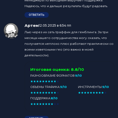
менеджера по выходным выручает поддержка.
Надеюсь, что и дальше результаты будут радовать.
ОТВЕТИТЬ
Артем
:
12.05.2025 в 6:54 пп
Лью через их сеть траффик для гемблинга. За три
месяца нашего сотрудничества могу сказать, что
получается неплохо плюс работают практически со
всеми изветсными гео (это важно в моей
деятельности).
Итоговая оценка:
8.8/10
РАЗНООБРАЗИЕ ФОРМАТОВ:
9/10
★
★
★
★
★
★
★
★
★
★
ОБЪЕМЫ ТРАФИКА:
9/10
ИНСТРУМЕНТЫ:
9/10
★
★
★
★
★
★
★
★
★
★
★
★
★
★
★
★
★
★
★
★
ПОДДЕРЖКА:
8/10
★
★
★
★
★
★
★
★
★
★