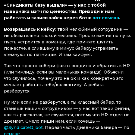
«Синдикаты базу выдали» — у нас с тобой
наверняка мэтч по ценностям. Приходи к нам
работать и записывайся через бота:
вот ссылка
.
Возвращаясь к кейсу:
твой нелюбимый сотрудник —
не обязательно плохой человек. Просто вам не по пути:
пусть устроится в команду, где принято шутить
пожестче, а слившему в минус байеру устраивать
«темную» по пятницам. И там кайфует.
Так что просто собери факты воедино и обратись к HR
(или тимлиду, если вы маленькая команда). Объясни,
что случилось, почему это не ок и как конкретно это
мешает работать тебе/коллективу. А ребята
разберутся.
Ну или если не разберутся, а ты классный байер, то
станешь нашим сотрудником — у нас вот такой фигни,
как ты рассказал, не случается, потому что HR-отдел не
дремлет. Смело пиши нам, если хочешь —
@SyndicateG_bot
. Первая часть Дневника байера — по
ссылке
.