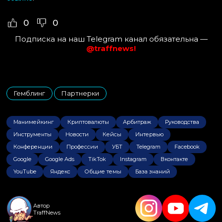
0
0
Подписка на наш Telegram канал обязательна —
@traffnews!
Гемблинг
Партнерки
,
Манимейкинг
Криптовалюты
Арбитраж
Руководства
Инструменты
Новости
Кейсы
Интервью
Конференции
Профессии
УБТ
Telegram
Facebook
Google
Google Ads
TikTok
Instagram
Вконтакте
YouTube
Яндекс
Общие темы
База знаний
Автор
TraffNews