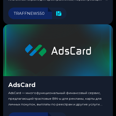
скептицизм. Их уже было столько, что в какой-то момент
перестаешь воспринимать всерьез любой новый продукт,
TRAFFNEWS50
пока тот не докажет обратное делом. LuckyCards — история
несколько другая. Сервис вырос из внутренней
потребности медиабаингового холдинга LuckyGroup. То...
AdsCard
AdsCard — многофункциональный финансовый сервис,
предлагающий трастовые BIN-ы для рекламы, карты для
личных покупок, выплаты по реестрам и другие услуги.
Прозрачные комиссии, поддержка криптовалют и удобные
инструменты для управления финансами.