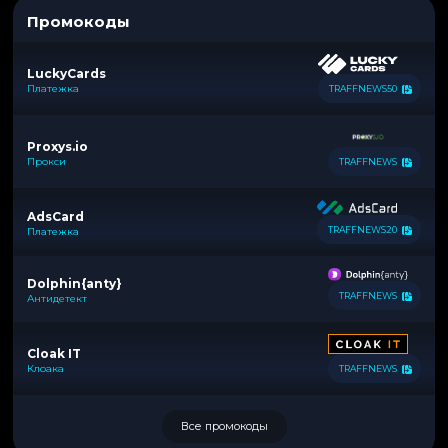
Промокоды
LuckyCards
Платежка
TRAFFNEWS50
Proxys.io
Прокси
TRAFFNEWS
AdsCard
TRAFFNEWS20
Платежка
Dolphin{anty}
TRAFFNEWS
Антидетект
Cloak IT
Клоака
TRAFFNEWS
Все промокоды