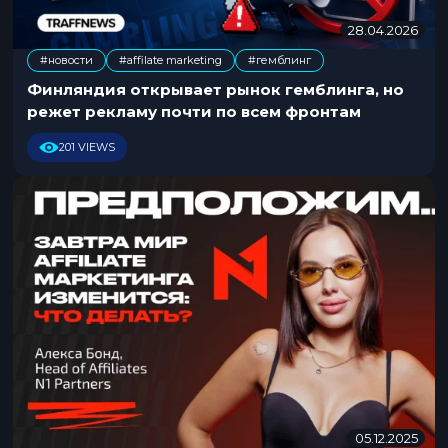
28.04.2026
2
8
#новости
#affilate marketing
#гемблинг
.
,
0
Финляндия открывает рынок гемблинга, но
4
режет рекламу почти по всем фронтам
.
2
201 VIEWS
0
2
6
05.12.2025
0