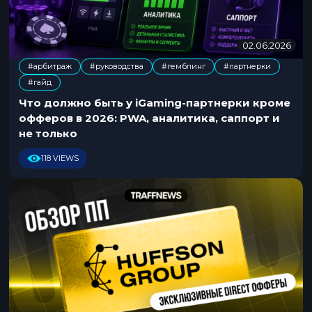
02.06.2026
2
0
#арбитраж
#руководства
#гемблинг
#партнерки
.
,
,
,
#гайд
0
7
Что должно быть у iGaming-партнерки кроме
.
офферов в 2026: PWA, аналитика, саппорт и
2
не только
0
2
118 VIEWS
6