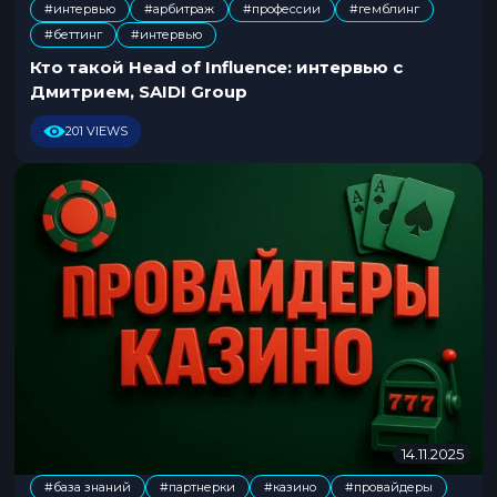
#интервью
#арбитраж
#профессии
#гемблинг
.
,
,
,
,
#беттинг
#интервью
1
1
Кто такой Head of Influence: интервью с
.
Дмитрием, SAIDI Group
2
0
201 VIEWS
2
5
14.11.2025
0
4
#база знаний
#партнерки
#казино
#провайдеры
.