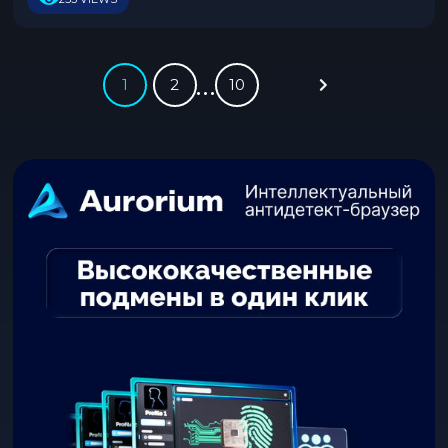
5
…
1
2
10