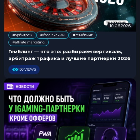
10.06.2026
2
0
#арбитраж
#база знаний
#гемблинг
.
,
,
#affilate marketing
0
7
Гемблинг — что это: разбираем вертикаль,
.
арбитраж трафика и лучшие партнерки 2026
2
0
130 VIEWS
2
6