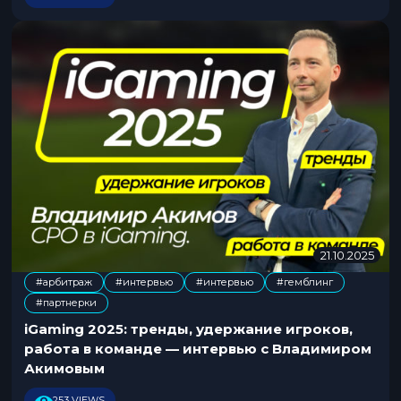
2
6
21.10.2025
2
0
#арбитраж
#интервью
#интервью
#гемблинг
.
,
,
,
#партнерки
1
0
iGaming 2025: тренды, удержание игроков,
.
работа в команде — интервью с Владимиром
2
Акимовым
0
2
253 VIEWS