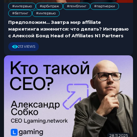
5
#интервью
#арбитраж
#гемблинг
#партнерки
.
,
,
,
,
#беттинг
#интервью
1
2
Предположим… Завтра мир affiliate
.
маркетинга изменится: что делать? Интервью
2
с Алексой Бонд Head of Affiliates N1 Partners
0
2
213 VIEWS
5
28.11.2025
2