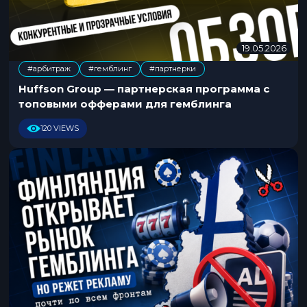
19.05.2026
1
9
#арбитраж
#гемблинг
#партнерки
.
,
0
Huffson Group — партнерская программа с
5
топовыми офферами для гемблинга
.
2
120 VIEWS
0
2
6