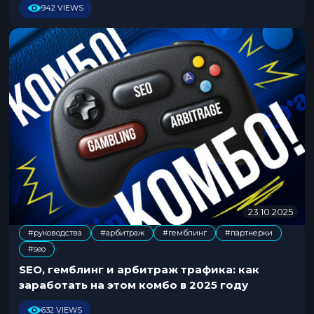
2
942 VIEWS
0
2
6
23.10.2025
2
1
#руководства
#арбитраж
#гемблинг
#партнерки
.
,
,
,
#seo
0
7
SEO, гемблинг и арбитраж трафика: как
.
заработать на этом комбо в 2025 году
2
0
632 VIEWS