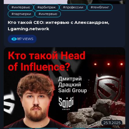
8
#интервью
#арбитраж
#профессии
#гемблинг
.
,
,
,
,
#партнерки
#интервью
1
1
Кто такой CEO: интервью с Александром,
.
Lgaming.network
2
0
187 VIEWS
2
5
25.11.2025
2
5