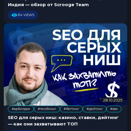
0
Индия — обзор от Scrooge Team
.
2
314 VIEWS
0
2
5
28.10.2025
2
1
#арбитраж
#гемблинг
#беттинг
#дейтинг
#seo
.
,
,
,
0
SEO для серых ниш: казино, ставки, дейтинг
7
— как они захватывают ТОП
.