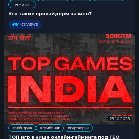
,
,
,
#гемблинг
1
2
Кто такие провайдеры казино?
.
2
1475 VIEWS
0
2
5
29.10.2025
3
0
#арбитраж
#гемблинг
#партнерки
.
,
1
ТОП игр в нише онлайн-гейминга под ГЕО