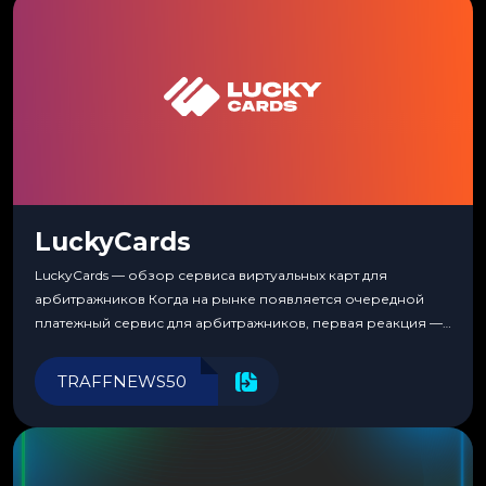
LuckyCards
LuckyCards — обзор сервиса виртуальных карт для
арбитражников Когда на рынке появляется очередной
платежный сервис для арбитражников, первая реакция —
скептицизм. Их уже было столько, что в какой-то момент
перестаешь воспринимать всерьез любой новый продукт,
TRAFFNEWS50
пока тот не докажет обратное делом. LuckyCards — история
несколько другая. Сервис вырос из внутренней
потребности медиабаингового холдинга LuckyGroup. То...