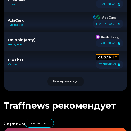
Прокси
TRAFFNEWS
AdsCard
TRAFFNEWS20
Платежка
Dolphin{anty}
TRAFFNEWS
Антидетект
Cloak IT
Клоака
TRAFFNEWS
Все промокоды
Traffnews рекомендует
Сервисы
Показать все