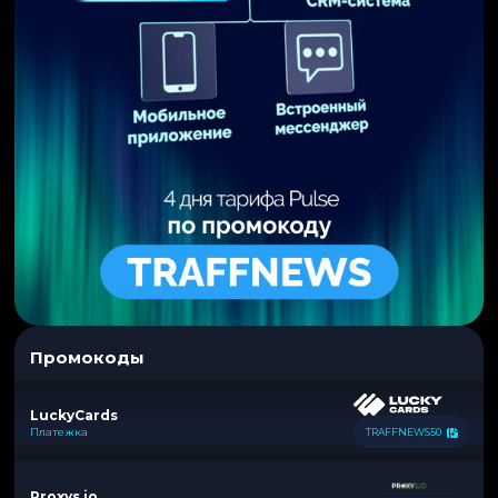
Промокоды
LuckyCards
Платежка
TRAFFNEWS50
Proxys.io