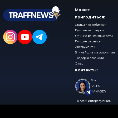
Может
пригодиться:
Статьи про арбитраж
Лучшие партнерки
Лучшие рекламные сети
Лучшие сервисы
Инструменты
Ближайшие мероприятия
Подборка вакансий
О нас
Контакты:
Яна
SALES
MANAGER
По всем интересующим
вопросам, пишите нам в
© 2026 TraffNews
Политика конфиденциальности
telegram
@traffnews_sales