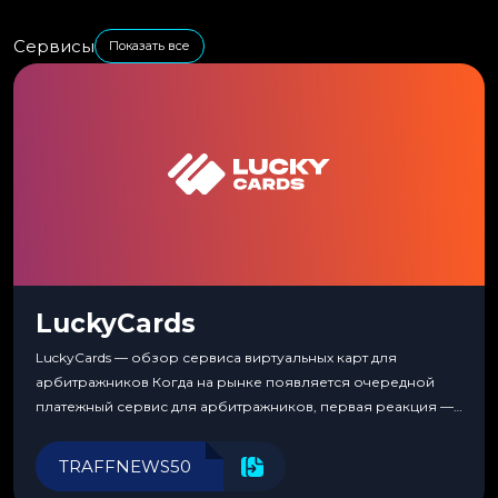
Сервисы
Показать все
LuckyCards
LuckyCards — обзор сервиса виртуальных карт для
арбитражников Когда на рынке появляется очередной
платежный сервис для арбитражников, первая реакция —
скептицизм. Их уже было столько, что в какой-то момент
перестаешь воспринимать всерьез любой новый продукт,
TRAFFNEWS50
пока тот не докажет обратное делом. LuckyCards — история