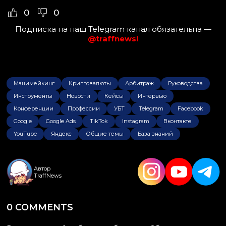
0
0
Подписка на наш Telegram канал обязательна —
@traffnews!
Манимейкинг
Криптовалюты
Арбитраж
Руководства
Инструменты
Новости
Кейсы
Интервью
Конференции
Профессии
УБТ
Telegram
Facebook
Google
Google Ads
TikTok
Instagram
Вконтакте
YouTube
Яндекс
Общие темы
База знаний
Автор
TraffNews
0 COMMENTS