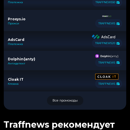
Платежка
TRAFFNEWS50
Proxys.io
Прокси
TRAFFNEWS
AdsCard
TRAFFNEWS20
Платежка
Dolphin{anty}
TRAFFNEWS
Антидетект
Cloak IT
Клоака
TRAFFNEWS
Все промокоды
Traffnews рекомендует