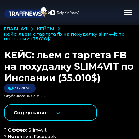
КЕЙСЫ
ГЛАВНАЯ
кейс: льем с таргета fb на похудалку slim4vit по
инспании (35.010$)
КЕЙС: льем с таргета FB
на похудалку SLIM4VIT по
Инспании (35.010$)
703 VIEWS
Опубликовано: 02.04.2021
Содержание
?
Оффер:
Slim4vit
?
Источник:
Facebook