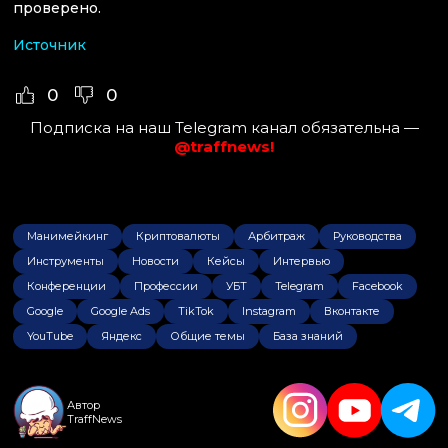
проверено.
Источник
0
0
Подписка на наш Telegram канал обязательна —
@traffnews!
Манимейкинг
Криптовалюты
Арбитраж
Руководства
Инструменты
Новости
Кейсы
Интервью
Конференции
Профессии
УБТ
Telegram
Facebook
Google
Google Ads
TikTok
Instagram
Вконтакте
YouTube
Яндекс
Общие темы
База знаний
Автор
TraffNews