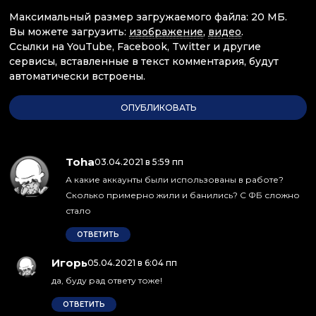
Максимальный размер загружаемого файла: 20 МБ.
Вы можете загрузить:
изображение
,
видео
.
Ссылки на YouTube, Facebook, Twitter и другие
сервисы, вставленные в текст комментария, будут
автоматически встроены.
Toha
:
03.04.2021 в 5:59 пп
А какие аккаунты были использованы в работе?
Сколько примерно жили и банились? C ФБ сложно
стало
ОТВЕТИТЬ
Игорь
:
05.04.2021 в 6:04 пп
да, буду рад ответу тоже!
ОТВЕТИТЬ