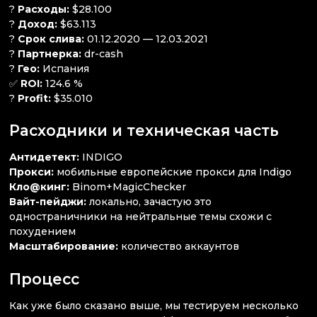
?
Расходы:
$28.100
?
Доход:
$63.113
?
Срок слива:
01.12.2020 — 12.03.2021
?
Партнерка:
dr-cash
?
Гео:
Испания
✅
ROI:
124.6 %
?
Profit:
$35.010
Расходники и техническая часть
Антидетект:
INDIGO
Прокси:
мобильные европейские прокси для Indigo
Кло@кинг:
Binom+MagicChecker
Вайт-пейджи:
локально, зачастую это
одностраничники на нейтральные темы схожи с
похудением
Масштабирование:
количество аккаунтов
Процесс
Как уже было сказано выше, мы тестируем несколько