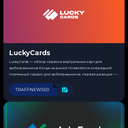
LuckyCards
LuckyCards — обзор сервиса виртуальных карт для
арбитражников Когда на рынке появляется очередной
платежный сервис для арбитражников, первая реакция —
скептицизм. Их уже было столько, что в какой-то момент
перестаешь воспринимать всерьез любой новый продукт,
TRAFFNEWS50
пока тот не докажет обратное делом. LuckyCards — история
несколько другая. Сервис вырос из внутренней
потребности медиабаингового холдинга LuckyGroup. То...