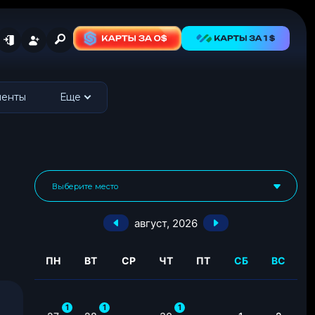
менты
Еще
август,
2026
ПН
ВТ
СР
ЧТ
ПТ
СБ
ВС
1
1
1