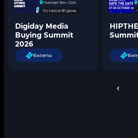
Ньюпорт-Бич, США
Остался 81 день
Digiday Media
HIPTH
Buying Summit
Summit
2026
билеты
бил