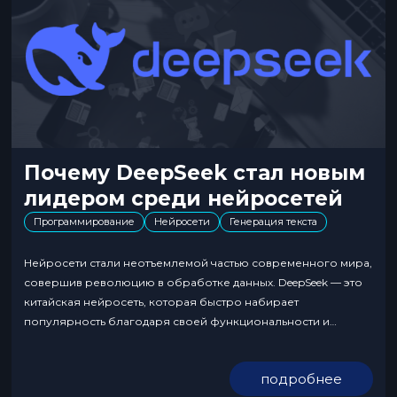
Почему DeepSeek стал новым
лидером среди нейросетей
Программирование
Нейросети
Генерация текста
Нейросети стали неотъемлемой частью современного мира,
совершив революцию в обработке данных. DeepSeek — это
китайская нейросеть, которая быстро набирает
популярность благодаря своей функциональности и
простоте использования. В отличие от ChatGPT, она
ориентирована на аналитику и автоматизацию, что делает ее
подробнее
востребованной в бизнесе и частном использовании. Что