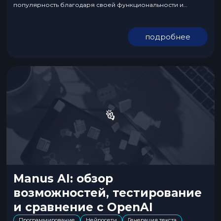
популярность благодаря своей функциональности и
простоте использования. В отличие от ChatGPT, она
ориентирована на аналитику и автоматизацию, что делает ее
подробнее
востребованной в бизнесе и частном использовании. Что
такое DeepSeek DeepSeek — это инновационная нейросеть,
разработанная в...
Manus AI: обзор
возможностей, тестирование
и сравнение с OpenAI
Программирование
Нейросети
Генерация текста