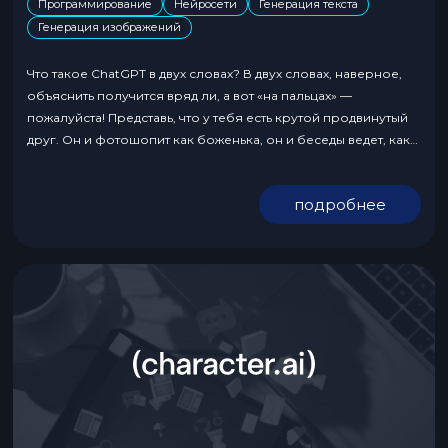
Программирование
Нейросети
Генерация текста
Генерация изображений
Что такое ChatGPT в двух словах? В двух словах, наверное,
объяснить получится вряд ли, а вот «на пальцах» —
пожалуйста! Представь, что у тебя есть крутой продвинутый
друг. Он и фотошопит как боженька, он и беседы ведет, как
тролль восьмидесятого левела, разбирается в тонкостях
арбитража и настройки рекламных кампаний. И как только ты
подробнее
своего другана...