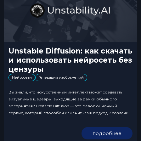
Unstable Diffusion: как скачать
и использовать нейросеть без
цензуры
Нейросети
Генерация изображений
Вы знали, что искусственный интеллект может создавать
визуальные шедевры, выходящие за рамки обычного
восприятия? Unstable Diffusion — это революционный
сервис, который способен изменить ваш подход к созданию
маркетингового контента. Если вы в теме, то отлично
понимаете, какой проблемой стал постоянный поиск
подробнее
уникальных и креативных решений в условиях высочайшей
конкуренции за внимание аудитории. Нейросеть Unstable