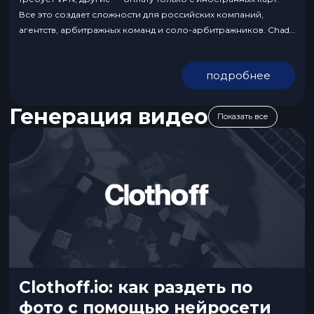
Все это создает сложности для российских компаний,
агентств, арбитражных команд и соло-арбитражников. Chad
AI выступает как удобный мост: единый интерфейс на
русском, возможность оплаты российскими картами или по
подробнее
безналу, сразу несколько нейросетей «в одном окне»,
закрывающих разные задачи. В...
Генерация видео
Показать все
Clothoff.io: как раздеть по
фото с помощью нейросети