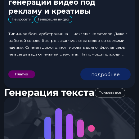
генерации видео под
рекламу и креативы
Нейросети
Генерация видео
Типичная боль арбитражника — нехватка креативов. Даже в
рабочей связке быстро заканчиваются видео со свежими
идеями. Снимать дорого, монтировать долго, фрилансеры
не всегда выдают нужный результат. На помощь приходит
нейросеть Pika, которая генерирует короткие видео по
текстовым промптам и изображениям. Она не заменяет
подробнее
Платно
классический видеомонтаж, но умеет быстро создавать
вариативные ролики для тестов. Мы разобрались,...
Генерация текста
Показать все