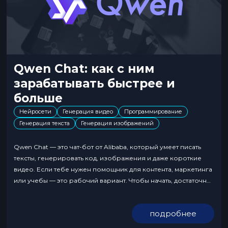
Qwen Chat: как с ним
зарабатывать быстрее и
больше
Нейросети
Генерация видео
Программирование
Генерация текста
Генерация изображений
Qwen Chat — это чат-бот от Alibaba, который умеет писать
тексты, генерировать код, изображения и даже короткие
видео. Если тебе нужен помощник для контента, маркетинга
или учебы — это рабочий вариант. Чтобы начать, достаточно
зайти на официальный сайт, зарегистрироваться и открыть
первый диалог. В меню можно переключать модели,
подробнее
включая расширенный режим. Qwen Chat: что это...