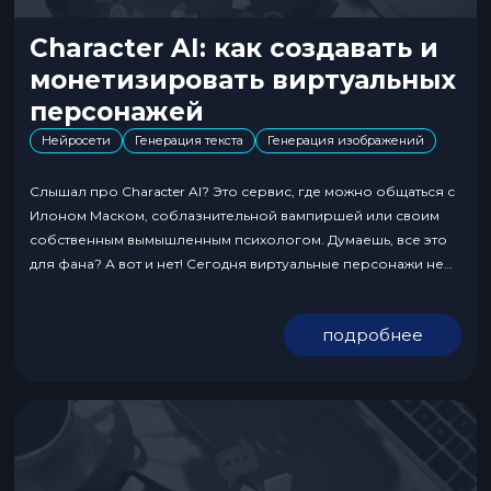
Character AI: как создавать и
монетизировать виртуальных
персонажей
Нейросети
Генерация текста
Генерация изображений
Слышал про Character AI? Это сервис, где можно общаться с
Илоном Маском, соблазнительной вампиршей или своим
собственным вымышленным психологом. Думаешь, все это
для фана? А вот и нет! Сегодня виртуальные персонажи не
только игрушка для интровертов, но также инструмент,
который приносит трафик, лиды и деньги. Если ты
подробнее
занимаешься арбитражем, маркетингом, продаешь
инфопродукты или просто шаришь...