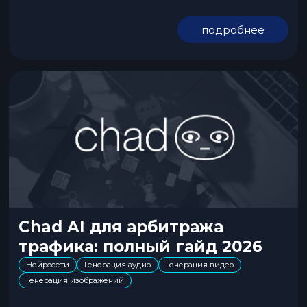
быстро заканчиваются, сгенерировать нужную картинку в
Midjourney и подобных сетях не получится, так как они
подробнее
блокируют NSFW-тематику. Поиск дизайнера удорожает и
затягивает запуск кампаний. Есть нестандартное решение —
нейросеть...
Chad AI для арбитража
трафика: полный гайд 2026
Нейросети
Генерация аудио
Генерация видео
Генерация изображений