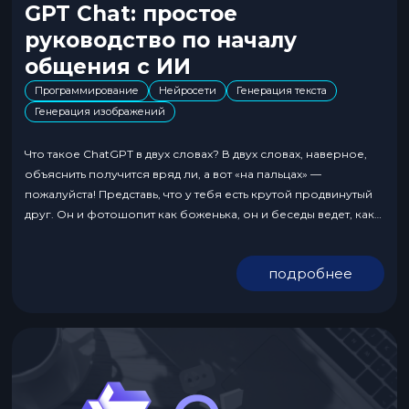
GPT Chat: простое
руководство по началу
общения с ИИ
Программирование
Нейросети
Генерация текста
Генерация изображений
Что такое ChatGPT в двух словах? В двух словах, наверное,
объяснить получится вряд ли, а вот «на пальцах» —
пожалуйста! Представь, что у тебя есть крутой продвинутый
друг. Он и фотошопит как боженька, он и беседы ведет, как
тролль восьмидесятого левела, разбирается в тонкостях
арбитража и настройки рекламных кампаний. И как только ты
подробнее
своего другана...