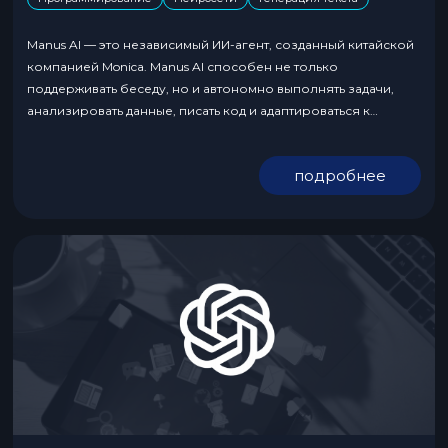
Manus AI — это независимый ИИ-агент, созданный китайской
компанией Monica. Manus AI способен не только
поддерживать беседу, но и автономно выполнять задачи,
анализировать данные, писать код и адаптироваться к
реальному миру. Его цель — стать полноценным цифровым
помощником, работающим без постоянного участия
подробнее
человека. И вот тут начинается самое интересное. Manus не
требует пошаговых указаний, как...