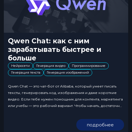
Qwen Chat: как с ним
зарабатывать быстрее и
больше
Нейросети
Генерация видео
Программирование
Генерация текста
Генерация изображений
Qwen Chat — это чат-бот от Alibaba, который умеет писать
тексты, генерировать код, изображения и даже короткие
видео. Если тебе нужен помощник для контента, маркетинга
или учебы — это рабочий вариант. Чтобы начать, достаточно
зайти на официальный сайт, зарегистрироваться и открыть
первый диалог. В меню можно переключать модели,
подробнее
включая расширенный режим. Qwen Chat: что это...