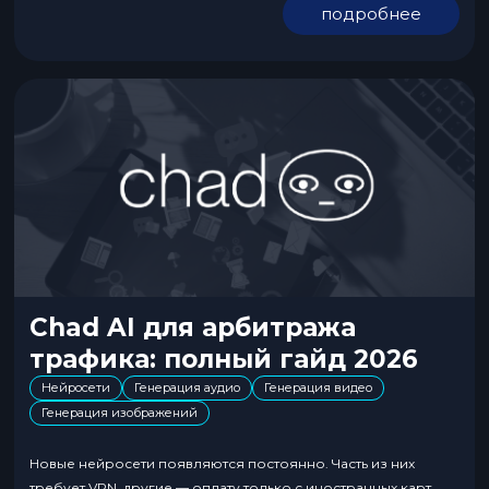
подробнее
роликов, рекламных креативов, подкастов, обучающих
видео и других форматов, где важен уникальный звук. В
статье...
Chad AI для арбитража
трафика: полный гайд 2026
Нейросети
Генерация аудио
Генерация видео
Генерация изображений
Новые нейросети появляются постоянно. Часть из них
требует VPN, другие — оплату только с иностранных карт.