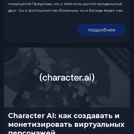
пожалуйста! Представь, что у тебя есть крутой продвинутый
друг. Он и фотошопит как боженька, он и беседы ведет, как
тролль восьмидесятого левела, разбирается в тонкостях
арбитража и настройки рекламных кампаний. И как только ты
подробнее
своего другана...
Character AI: как создавать и
монетизировать виртуальных
персонажей