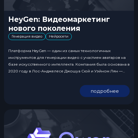
HeyGen: Видеомаркетинг
нового поколения
Генерация видео
Нейросети
Платформа HeyGen — один из самых технологичных
инструментов для генерации видео с участием аватаров на
базе искусственного интеллекта. Компания была основана в
2020 году в Лос-Анджелесе Джошуа Сюй и Уэйном Лян —
бывшими сотрудниками Snap Inc. С тех пор сервис прошел
путь от бета-версии до универсального решения для
подробнее
бизнеса, образования и маркетинга. HeyGen позволяет
создавать...