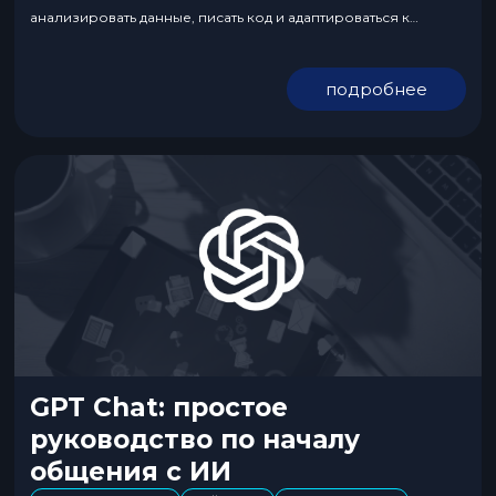
анализировать данные, писать код и адаптироваться к
реальному миру. Его цель — стать полноценным цифровым
помощником, работающим без постоянного участия
подробнее
человека. И вот тут начинается самое интересное. Manus не
требует пошаговых указаний, как...
GPT Chat: простое
руководство по началу
общения с ИИ