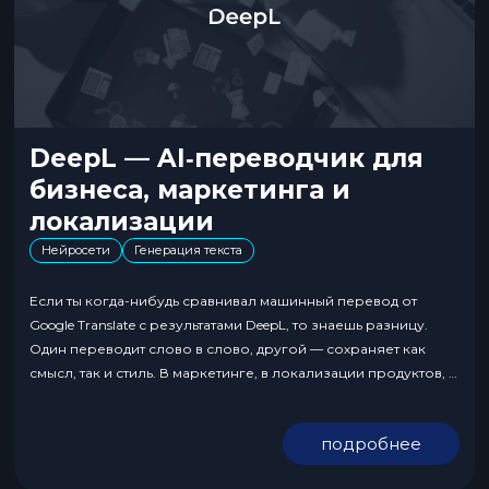
DeepL — AI‑переводчик для
бизнеса, маркетинга и
локализации
Нейросети
Генерация текста
Если ты когда-нибудь сравнивал машинный перевод от
Google Translate с результатами DeepL, то знаешь разницу.
Один переводит слово в слово, другой — сохраняет как
смысл, так и стиль. В маркетинге, в локализации продуктов, в
бизнесе на нескольких рынках — это прямое влияние на
конверсию и доверие. DeepL стал выбором
подробнее
профессионалов не потому что «новинка», а...