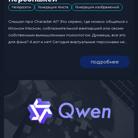
Нейросети
Генерация текста
Генерация изображений
Слышал про Character AI? Это сервис, где можно общаться с
Илоном Маском, соблазнительной вампиршей или своим
собственным вымышленным психологом. Думаешь, все это
для фана? А вот и нет! Сегодня виртуальные персонажи не
только игрушка для интровертов, но также инструмент,
который приносит трафик, лиды и деньги. Если ты
подробнее
занимаешься арбитражем, маркетингом, продаешь
инфопродукты или просто шаришь...