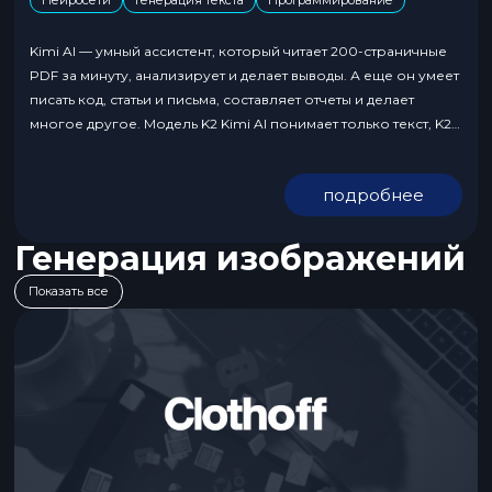
Kimi AI — умный ассистент, который читает 200-страничные
PDF за минуту, анализирует и делает выводы. А еще он умеет
писать код, статьи и письма, составляет отчеты и делает
многое другое. Модель K2 Kimi AI понимает только текст, K2.1
— текст, картинки и таблицы. Регистрация в Kimi AI из России
доступна через аккаунт Google на сайте...
подробнее
Генерация изображений
Показать все