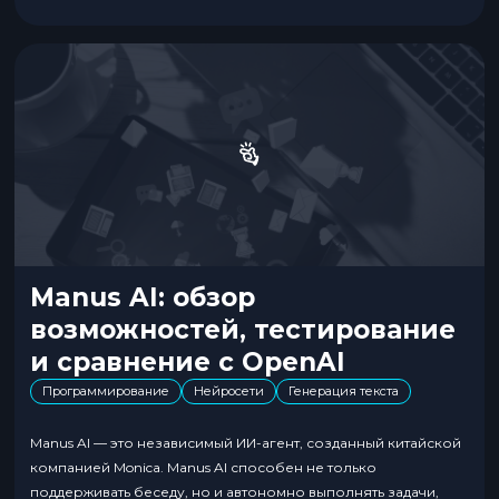
такое DeepSeek DeepSeek — это инновационная нейросеть,
разработанная в...
Manus AI: обзор
возможностей, тестирование
и сравнение с OpenAI
Программирование
Нейросети
Генерация текста
Manus AI — это независимый ИИ-агент, созданный китайской
компанией Monica. Manus AI способен не только
поддерживать беседу, но и автономно выполнять задачи,