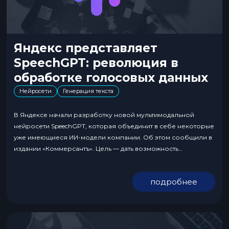
Яндекс представляет
SpeechGPT: революция в
обработке голосовых данных
Нейросети
Генерация текста
В Яндексе начали разработку новой мультимодальной
нейросети SpeechGPT, которая объединит в себе некоторые
уже имеющиеся ИИ-модели компании. Об этом сообщили в
издании «Коммерсантъ». Цель — дать возможность
пользователям управлять ботом как с помощью текста, так и
с помощью голоса. Голосовой ввод в YandexGPT уже есть,
подробнее
однако ИИ просто конвертируют один формат информации
в другой, и...