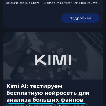
эмоции, схожие цвета — и алгоритмы Meta* или TikTok быстро
режут охваты. Эффективность рекламы сохраняется
несколько дней, потом падает. Есть ли выход? Можно
подробнее
протестировать «конвейерное» создание крео другой
нейросетью. Сегодня разбираемся с тем, что такое Claude
AI...
Kimi AI: тестируем
бесплатную нейросеть для
анализа больших файлов
Нейросети
Генерация текста
Программирование