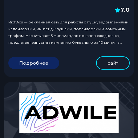
7.0
RichAds — рекламная сеть для работы с пуш-уведомлениями,
календарями, ин-пейдж пушами, попандерами и доменным
трафом. Насчитывает 5 миллиардов показов ежедневно,
предлагает запустить кампанию буквально за 10 минут, а
затем быстро оптимизировать ее, применяя инновационные
подходы, автоправила и другие опции, упрощающие жизнь
Подробнее
сайт
арбитражника.