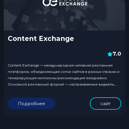
Content Exchange
7.0
Content Exchange — международная нативная рекламная
платформа, объединяющая сотни сайтов в разных странах и
генерирующая миллионы рекомендаций ежедневно.
Основной рекламный формат — настраиваемые виджеты,
органично интегрирующиеся в контент сайтов. Платформа
предлагает рекламодателям персонализированную
Подробнее
сайт
рекламу с возможностью создания похожих аудиторий,
оптимизации расходов и ретаргетинга. Вебмастерам
доступны инструменты для увеличения трафика,
вовлеченности пользователей и монетизации через
нативные...