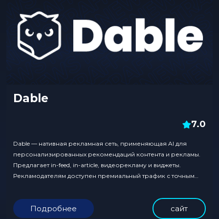
Dable
7.0
Dable — нативная рекламная сеть, применяющая AI для
персонализированных рекомендаций контента и рекламы.
Предлагает in-feed, in-article, видеорекламу и виджеты.
Рекламодателям доступен премиальный трафик с точным
таргетингом, вебмастерам — эффективная монетизация
через умные алгоритмы. Сеть работает в Азии, Европе и
Подробнее
сайт
других регионах, генерируя миллиарды показов
ежемесячно.