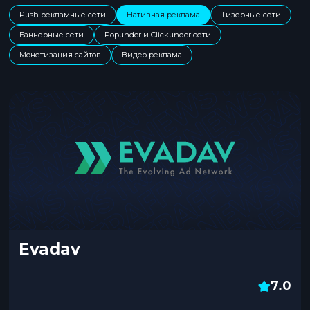
Push рекламные сети
Нативная реклама
Тизерные сети
Баннерные сети
Popunder и Clickunder сети
Монетизация сайтов
Видео реклама
Evadav
7.0