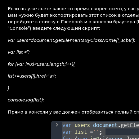
Если вы уже льете какое-то время, скорее всего, у в
Вам нужно будет экспортировать этот список в отдель
перейдите к списку в Facebook и в консоли браузера 
“Console”) введите следующий скрипт:
var users=document.getElementsByClassName(‘_3cb8’);
var list =”;
for (var i=0;i<users.length;i++){
list+=users[i].href+’\n’;
}
console.log(list);
Прямо в консоли у вас должен отобразиться полный с