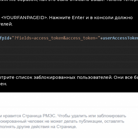
е <YOURFANPAGEID>. Нажмите Enter и в консоли должно
елей.
отрите список заблокированных пользователей. Они все б
чен.