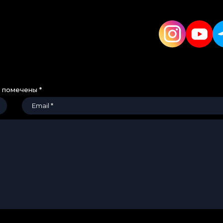
я помечены
*