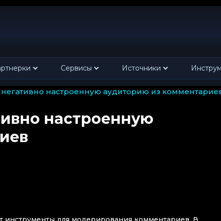
ртнерки
Сервисы
Источники
Инстру
ть негативно настроенную аудиторию из комментарие
тивно настроенную
иев
уют инструменты для модерирования комментариев. В