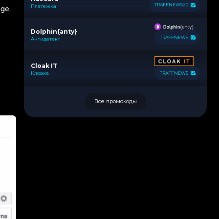
TRAFFNEWS20
Платежка
age.
Dolphin{anty}
TRAFFNEWS
Антидетект
Cloak IT
Клоака
TRAFFNEWS
Все промокоды