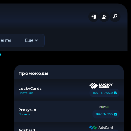
менты
Еще
в
Промокоды
LuckyCards
Платежка
TRAFFNEWS50
Proxys.io
Прокси
TRAFFNEWS
AdsCard