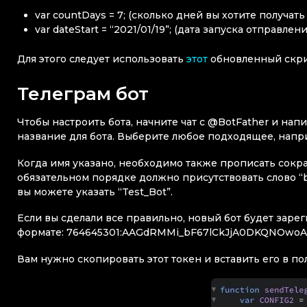
var countDays = 7; (сколько дней вы хотите получат
var dateStart = “2021/01/19”; (дата запуска отправле
Для этого следует использовать
этот
обновленный скри
Телеграм бот
Чтобы настроить бота, начните чат с @BotFather и нап
название для бота. Выберите любое подходящее, напр
Когда имя указано, необходимо также прописать сокра
обязательном порядке должно присутствовать слово “b
вы можете указать “Test_Bot”.
Если вы сделали все правильно, новый бот будет заре
формате: 764645301:AAGdRMMi_bF67lCkJjA0DKQNOw
Вам нужно скопировать этот токен и вставить его в п