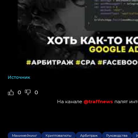
Источник
0
0
На канале
@traffnews
палят ин
Манимейкинг
Криптовалюты
Арбитраж
Руководства