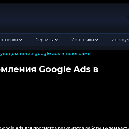
ртнерки
Сервисы
Источники
Инстру
ь уведомления google ads в телеграме
омления Google Ads в
oogle Ads для просмотра результатов работы. Будем чест