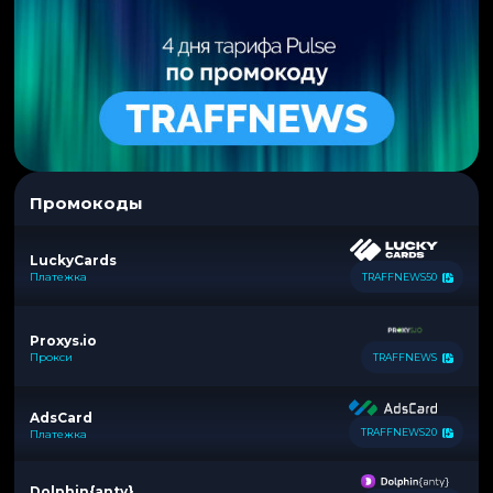
Промокоды
LuckyCards
Платежка
TRAFFNEWS50
Proxys.io
Прокси
TRAFFNEWS
AdsCard
TRAFFNEWS20
Платежка
Dolphin{anty}