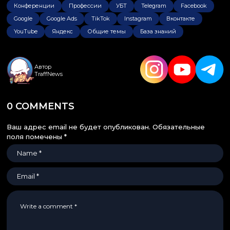
Конференции
Профессии
УБТ
Telegram
Facebook
Google
Google Ads
TikTok
Instagram
Вконтакте
YouTube
Яндекс
Общие темы
База знаний
Автор
TraffNews
0 COMMENTS
Ваш адрес email не будет опубликован.
Обязательные
поля помечены
*