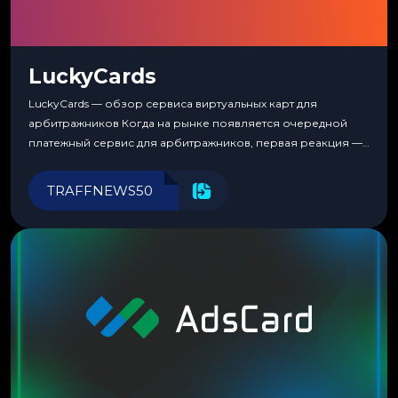
LuckyCards
LuckyCards — обзор сервиса виртуальных карт для
арбитражников Когда на рынке появляется очередной
платежный сервис для арбитражников, первая реакция —
скептицизм. Их уже было столько, что в какой-то момент
перестаешь воспринимать всерьез любой новый продукт,
TRAFFNEWS50
пока тот не докажет обратное делом. LuckyCards — история
несколько другая. Сервис вырос из внутренней
потребности медиабаингового холдинга LuckyGroup. То...