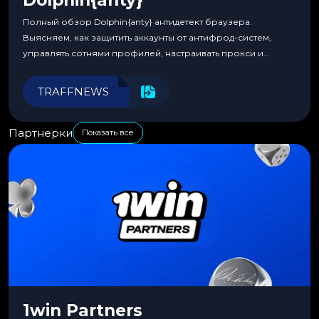
Dolphin{anty}
Полный обзор Dolphin{anty} антидетект браузера.
Выясняем, как защитить аккаунты от антифрод-систем,
управлять сотнями профилей, настраивать прокси и
автоматизировать рабочие процессы для максимальной
эффективности.
TRAFFNEWS
Партнерки
Показать все
1win Partners