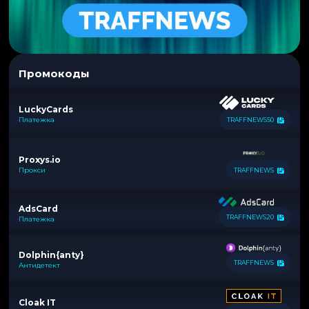
Промокоды
LuckyCards
Платежка
TRAFFNEWS50
Proxys.io
Прокси
TRAFFNEWS
AdsCard
TRAFFNEWS20
Платежка
Dolphin{anty}
TRAFFNEWS
Антидетект
Cloak IT