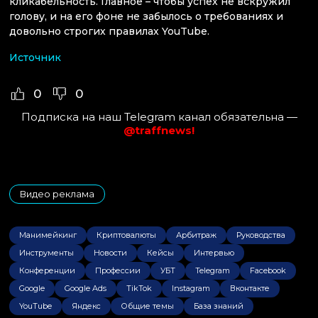
кликабельность. Главное – чтобы успех не вскружил
голову, и на его фоне не забылось о требованиях и
довольно строгих правилах YouTube.
Источник
0
0
Подписка на наш Telegram канал обязательна —
@traffnews!
Видео реклама
Манимейкинг
Криптовалюты
Арбитраж
Руководства
Инструменты
Новости
Кейсы
Интервью
Конференции
Профессии
УБТ
Telegram
Facebook
Google
Google Ads
TikTok
Instagram
Вконтакте
YouTube
Яндекс
Общие темы
База знаний