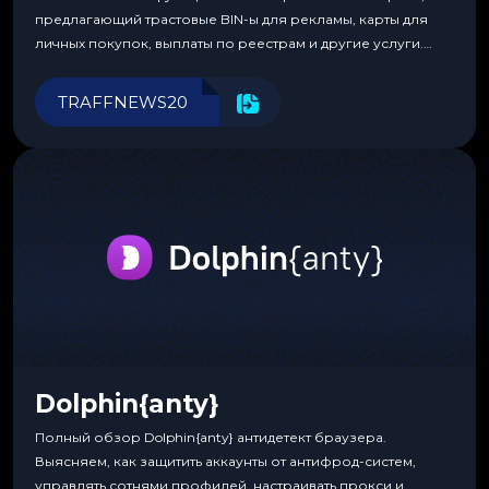
предлагающий трастовые BIN-ы для рекламы, карты для
личных покупок, выплаты по реестрам и другие услуги.
Прозрачные комиссии, поддержка криптовалют и удобные
инструменты для управления финансами.
TRAFFNEWS20
Dolphin{anty}
Полный обзор Dolphin{anty} антидетект браузера.
Выясняем, как защитить аккаунты от антифрод-систем,
управлять сотнями профилей, настраивать прокси и