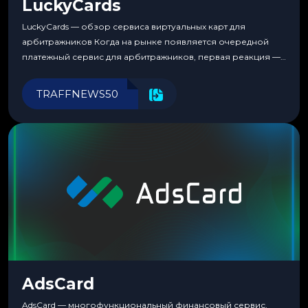
LuckyCards
LuckyCards — обзор сервиса виртуальных карт для
арбитражников Когда на рынке появляется очередной
платежный сервис для арбитражников, первая реакция —
скептицизм. Их уже было столько, что в какой-то момент
перестаешь воспринимать всерьез любой новый продукт,
TRAFFNEWS50
пока тот не докажет обратное делом. LuckyCards — история
несколько другая. Сервис вырос из внутренней
потребности медиабаингового холдинга LuckyGroup. То...
AdsCard
AdsCard — многофункциональный финансовый сервис,