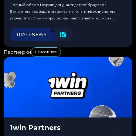
Полный обзор Dolphin{anty} антидетект браузера.
Выясняем, как защитить аккаунты от антифрод-систем,
управлять сотнями профилей, настраивать прокси и
автоматизировать рабочие процессы для максимальной
эффективности.
TRAFFNEWS
Партнерки
Показать все
1win Partners