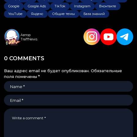
Google
Google Ads
TikTok
Instagram
Вконтакте
YouTube
Яндекс
Общие темы
База знаний
Автор
TraffNews
0 COMMENTS
Ваш адрес email не будет опубликован.
Обязательные
поля помечены
*