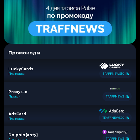
Промокоды
LuckyCards
Платежка
TRAFFNEWS50
Proxys.io
Прокси
TRAFFNEWS
AdsCard
TRAFFNEWS20
Платежка
Dolphin{anty}
TRAFFNEWS
Антидетект