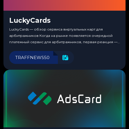
LuckyCards
LuckyCards — обзор сервиса виртуальных карт для
арбитражников Когда на рынке появляется очередной
платежный сервис для арбитражников, первая реакция —
скептицизм. Их уже было столько, что в какой-то момент
перестаешь воспринимать всерьез любой новый продукт,
TRAFFNEWS50
пока тот не докажет обратное делом. LuckyCards — история
несколько другая. Сервис вырос из внутренней
потребности медиабаингового холдинга LuckyGroup. То...