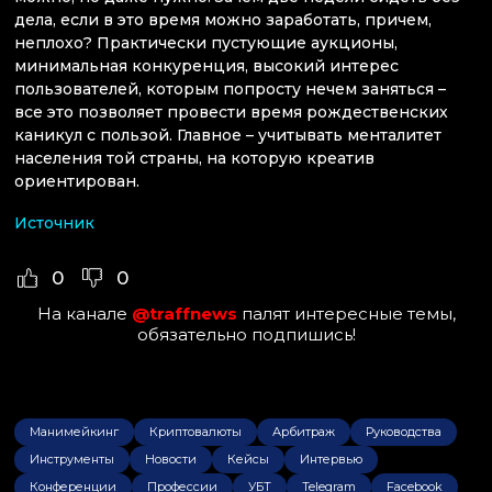
дела, если в это время можно заработать, причем,
неплохо? Практически пустующие аукционы,
минимальная конкуренция, высокий интерес
пользователей, которым попросту нечем заняться –
все это позволяет провести время рождественских
каникул с пользой. Главное – учитывать менталитет
населения той страны, на которую креатив
ориентирован.
Источник
0
0
На канале
@traffnews
палят интересные темы,
обязательно подпишись!
Манимейкинг
Криптовалюты
Арбитраж
Руководства
Инструменты
Новости
Кейсы
Интервью
Конференции
Профессии
УБТ
Telegram
Facebook