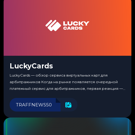
LuckyCards
LuckyCards — обзор сервиса виртуальных карт для
арбитражников Когда на рынке появляется очередной
платежный сервис для арбитражников, первая реакция —
скептицизм. Их уже было столько, что в какой-то момент
перестаешь воспринимать всерьез любой новый продукт,
TRAFFNEWS50
пока тот не докажет обратное делом. LuckyCards — история
несколько другая. Сервис вырос из внутренней
потребности медиабаингового холдинга LuckyGroup. То...