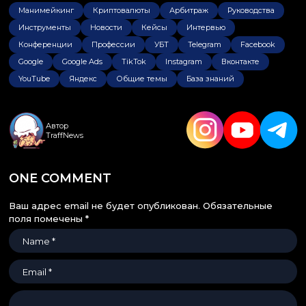
Манимейкинг
Криптовалюты
Арбитраж
Руководства
Инструменты
Новости
Кейсы
Интервью
Конференции
Профессии
УБТ
Telegram
Facebook
Google
Google Ads
TikTok
Instagram
Вконтакте
YouTube
Яндекс
Общие темы
База знаний
Автор
TraffNews
ONE COMMENT
Ваш адрес email не будет опубликован.
Обязательные
поля помечены
*