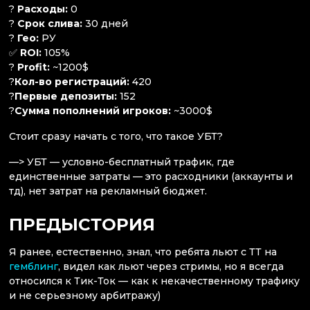
?
Расходы:
0
?
Срок слива:
30 дней
?
Гео:
РУ
✅
ROI:
105%
?
Profit:
~1200$
?
Кол-во регистраций:
420
?
Первые депозиты:
152
?
Сумма пополнений игроков:
~3000$
Стоит сразу начать с того, что такое УБТ?
—> УБТ — условно-бесплатный трафик, где
единственные затраты — это расходники (аккаунты и
тд), нет затрат на рекламный бюджет.
ПРЕДЫСТОРИЯ
Я ранее, естественно, знал, что ребята льют с ТТ на
гемблинг
, видел как льют через стримы, но я всегда
относился к Тик-Ток — как к некачественному трафику
и не серьезному арбитражу)