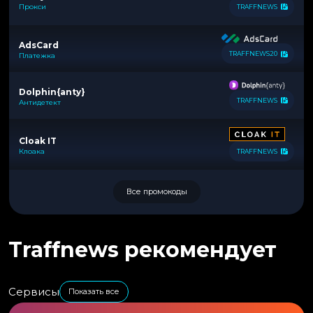
Прокси
TRAFFNEWS
AdsCard
TRAFFNEWS20
Платежка
Dolphin{anty}
TRAFFNEWS
Антидетект
Cloak IT
Клоака
TRAFFNEWS
Все промокоды
Traffnews рекомендует
Сервисы
Показать все