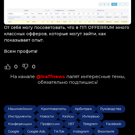
От себя могу посоветовать, что в ПП OFFERRUM много
классных офферов, которые могут зайти, как
показывает опыт.
Всем профита!
0
0
На канале
@traffnews
палят интересные темы,
обязательно подпишись!
Манимейкинг
Криптовалюты
Арбитраж
Руководства
Инструменты
Новости
Кейсы
Интервью
Конференции
Профессии
УБТ
Telegram
Facebook
Google
Google Ads
TikTok
Instagram
Вконтакте