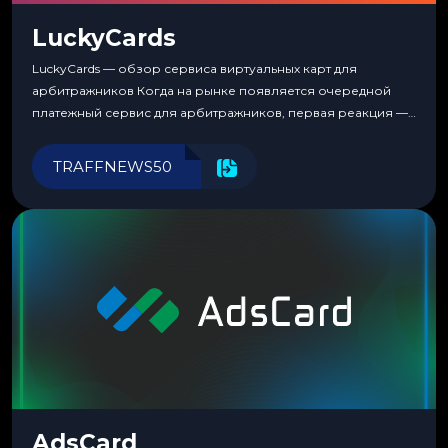
LuckyCards
LuckyCards — обзор сервиса виртуальных карт для
арбитражников Когда на рынке появляется очередной
платежный сервис для арбитражников, первая реакция —
скептицизм. Их уже было столько, что в какой-то момент
перестаешь воспринимать всерьез любой новый продукт,
TRAFFNEWS50
пока тот не докажет обратное делом. LuckyCards — история
несколько другая. Сервис вырос из внутренней
потребности медиабаингового холдинга LuckyGroup. То...
AdsCard