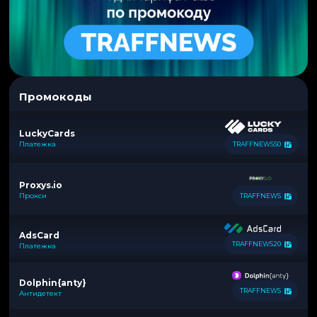
Промокоды
LuckyCards
Платежка
TRAFFNEWS50
Proxys.io
Прокси
TRAFFNEWS
AdsCard
TRAFFNEWS20
Платежка
Dolphin{anty}
TRAFFNEWS
Антидетект