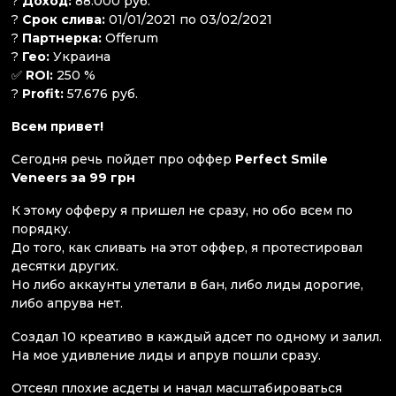
?
Доход:
88.000 руб.
?
Срок слива:
01/01/2021 по 03/02/2021
?
Партнерка:
Offerum
?
Гео:
Украина
✅
ROI:
250 %
?
Profit:
57.676 руб.
Всем привет!
Сегодня речь пойдет про оффер
Perfect Smile
Veneers за 99 грн
К этому офферу я пришел не сразу, но обо всем по
порядку.
До того, как сливать на этот оффер, я протестировал
десятки других.
Но либо аккаунты улетали в бан, либо лиды дорогие,
либо апрува нет.
Создал 10 креативо в каждый адсет по одному и залил.
На мое удивление лиды и апрув пошли сразу.
Отсеял плохие асдеты и начал масштабироваться