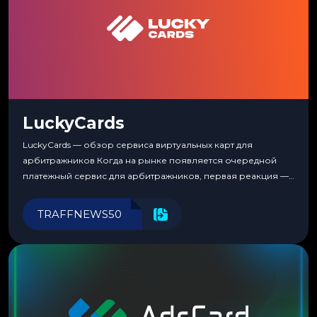
LuckyCards
LuckyCards — обзор сервиса виртуальных карт для
арбитражников Когда на рынке появляется очередной
платежный сервис для арбитражников, первая реакция —
скептицизм. Их уже было столько, что в какой-то момент
перестаешь воспринимать всерьез любой новый продукт,
TRAFFNEWS50
пока тот не докажет обратное делом. LuckyCards — история
несколько другая. Сервис вырос из внутренней
потребности медиабаингового холдинга LuckyGroup. То...