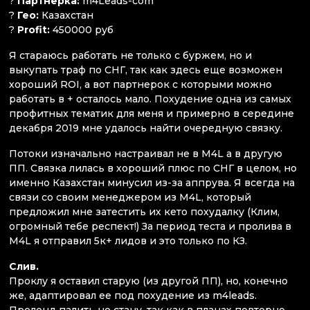
?
Партнерка:
m4Leads-com
?
Гео:
Казахстан
?
Profit:
450000 руб
Я стараюсь работать не только с буржем, но и
выкупать траф по СНГ, так как здесь еще возможен
хороший ROI, а вот партнерок с которыми можно
работать в + осталось мало. Похудение одна из самых
профитных тематик для меня и примерно в середине
декабря 2019 мне удалось найти очередную связку.
Потоки изначально настраивал не в M4L а в другую
ПП. Связка лилась в хороший плюс по СНГ в целом, но
именно Казахстан минусил из-за аппрува. Я всегда на
связи со своим менеджером из М4L, который
предложил мне затестить их кето похудалку (Клим,
огромный тебе респект!) За период теста и пролива в
M4L я отправил 5к+ лидов и это только по КЗ.
Слив.
Проклу я оставил старую (из другой ПП), но, конечно
же, адаптировал ее под похудение из m4leads.