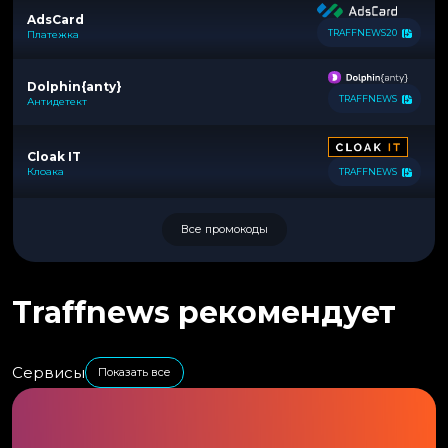
AdsCard
TRAFFNEWS20
Платежка
Dolphin{anty}
TRAFFNEWS
Антидетект
Cloak IT
Клоака
TRAFFNEWS
Все промокоды
Traffnews рекомендует
Сервисы
Показать все