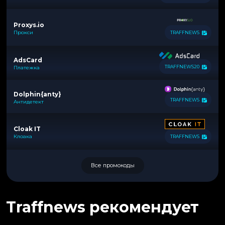
Proxys.io
Прокси
TRAFFNEWS
AdsCard
TRAFFNEWS20
Платежка
Dolphin{anty}
TRAFFNEWS
Антидетект
Cloak IT
Клоака
TRAFFNEWS
Все промокоды
Traffnews рекомендует