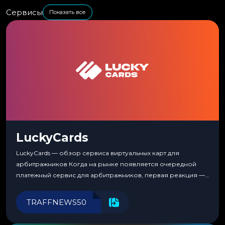
Сервисы
Показать все
LuckyCards
LuckyCards — обзор сервиса виртуальных карт для
арбитражников Когда на рынке появляется очередной
платежный сервис для арбитражников, первая реакция —
скептицизм. Их уже было столько, что в какой-то момент
перестаешь воспринимать всерьез любой новый продукт,
TRAFFNEWS50
пока тот не докажет обратное делом. LuckyCards — история
несколько другая. Сервис вырос из внутренней