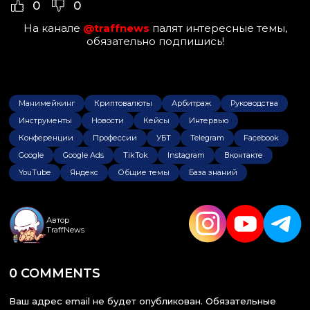
0
0
На канале
@traffnews
палят интересные темы,
обязательно подпишись!
Манимейкинг
Криптовалюты
Арбитраж
Руководства
Инструменты
Новости
Кейсы
Интервью
Конференции
Профессии
УБТ
Telegram
Facebook
Google
Google Ads
TikTok
Instagram
Вконтакте
YouTube
Яндекс
Общие темы
База знаний
Автор
TraffNews
0 COMMENTS
Ваш адрес email не будет опубликован.
Обязательные