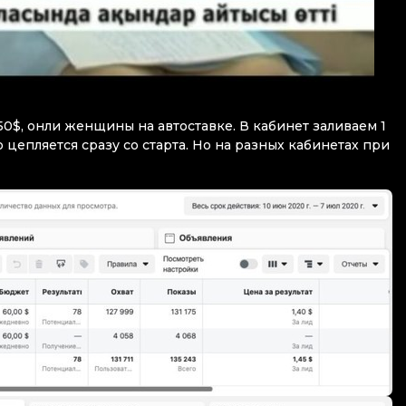
0$, онли женщины на автоставке. В кабинет заливаем 1
 цепляется сразу со старта. Но на разных кабинетах при