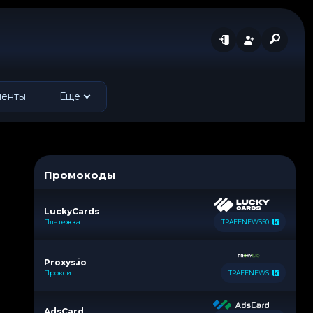
менты
Еще
Промокоды
LuckyCards
Платежка
TRAFFNEWS50
Proxys.io
Прокси
TRAFFNEWS
AdsCard