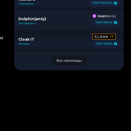
TRAFFNEWS20
Платежка
Dolphin{anty}
TRAFFNEWS
Антидетект
ят
Cloak IT
Клоака
TRAFFNEWS
Все промокоды