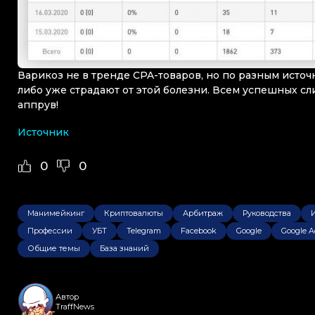
Варикоз не в тренде CPA-товаров, но по разным исто
либо уже страдают от этой болезни. Всем успешных сл
аппрув!
Источник
0
0
Манимейкинг
Криптовалюты
Арбитраж
Руководства
Профессии
УБТ
Telegram
Facebook
Google
Google A
Общие темы
База знаний
Автор
TraffNews