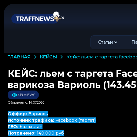
Статьи
Па
КЕЙСЫ
ГЛАВНАЯ
кейс: льем с таргета faceb
КЕЙС: льем с таргета Fac
варикоза Вариоль (143.45
419 VIEWS
Обновлено: 14.07.2020
Оффер:
Вариоль
Источник трафика:
Facebook (таргет)
ГЕО:
Казахстан
Потрачено:
140.000 руб