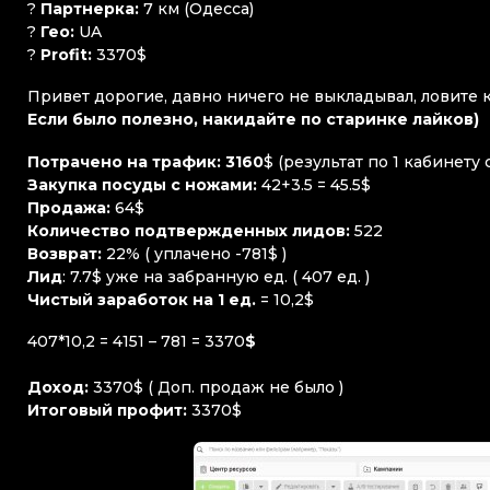
?
Партнерка:
7 км (Одесса)
?
Гео:
UA
?
Profit:
3370$
Привет дорогие, давно ничего не выкладывал, ловите 
Если было полезно, накидайте по старинке лайков)
Потрачено на трафик: 3160
$ (результат по 1 кабинету
Закупка посуды с ножами:
42+3.5 = 45.5$
Продажа:
64$
Количество подтвержденных лидов:
522
Возврат:
22% ( уплачено -781$ )
Лид
: 7.7$ уже на забранную ед. ( 407 ед. )
Чистый заработок на 1 ед.
= 10,2$
407*10,2 = 4151 – 781 = 3370
$
Доход:
3370$ ( Доп. продаж не было )
Итоговый профит:
3370$