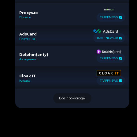
Proxys.io
Прокси
TRAFFNEWS
AdsCard
TRAFFNEWS20
Платежка
Dolphin{anty}
TRAFFNEWS
Антидетект
Cloak IT
Клоака
TRAFFNEWS
Все промокоды