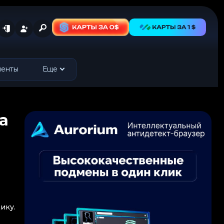
менты
Еще
а
ику.