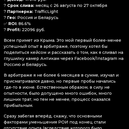
?
Срок слива:
месяц с 26 августа по 27 октября
?
Партнерка:
TrafficLight
?
Гео:
Россия и Беларусь
✅
ROI:
86.6%
?
Profit:
22096 руб.
Всем примет из Крыма. Это мой первый более-менее
успешный опыт в арбитраже, поэтому хотел бы
поделиться кейсом и рассказать о том, как я сливал на
глушилку камер Антикам через Facebook/Instagram на
Россию и Беларусь.
В арбитраже я не более 6 месяцев в сумме, изучал и
присматривался давно, но первые пробы начались
где-то в июне. Естественным образом, в силу не
опытности, было допущено много ошибок, много
лишних трат, но тем не менее, процесс оказался
прибыльным.
Сразу забегая вперёд, скажу, что основными
факторами уменьшения РОИ под конец стали
отсутствие опыта (вследствие которого было