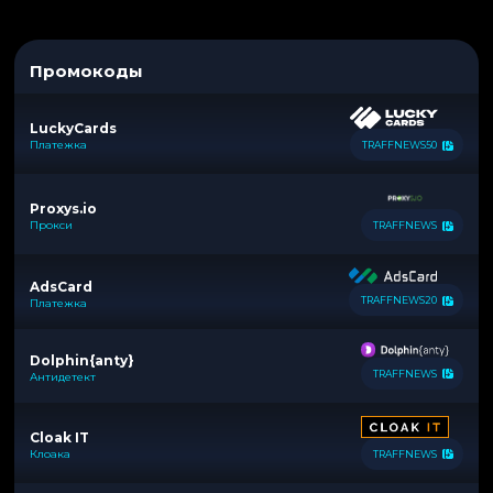
Промокоды
LuckyCards
Платежка
TRAFFNEWS50
Proxys.io
Прокси
TRAFFNEWS
AdsCard
TRAFFNEWS20
Платежка
Dolphin{anty}
TRAFFNEWS
Антидетект
Cloak IT
Клоака
TRAFFNEWS