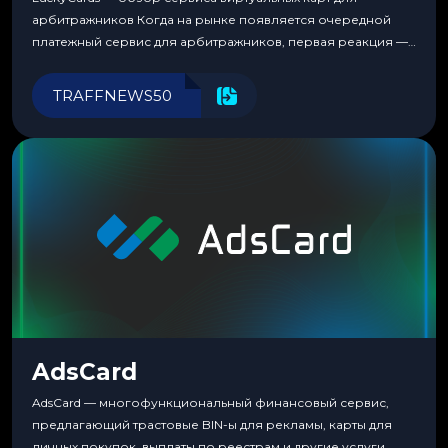
арбитражников Когда на рынке появляется очередной
платежный сервис для арбитражников, первая реакция —
скептицизм. Их уже было столько, что в какой-то момент
перестаешь воспринимать всерьез любой новый продукт,
TRAFFNEWS50
пока тот не докажет обратное делом. LuckyCards — история
несколько другая. Сервис вырос из внутренней
потребности медиабаингового холдинга LuckyGroup. То...
AdsCard
AdsCard — многофункциональный финансовый сервис,
предлагающий трастовые BIN-ы для рекламы, карты для
личных покупок, выплаты по реестрам и другие услуги.