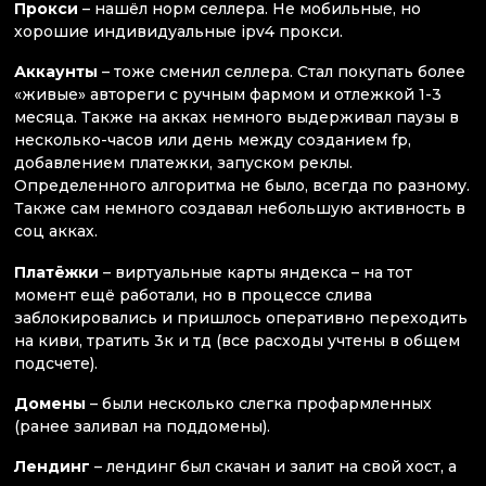
Прокси
– нашёл норм селлера. Не мобильные, но
хорошие индивидуальные ipv4 прокси.
Аккаунты
– тоже сменил селлера. Стал покупать более
«живые» автореги с ручным фармом и отлежкой 1-3
месяца. Также на акках немного выдерживал паузы в
несколько-часов или день между созданием fp,
добавлением платежки, запуском реклы.
Определенного алгоритма не было, всегда по разному.
Также сам немного создавал небольшую активность в
соц акках.
Платёжки
– виртуальные карты яндекса – на тот
момент ещё работали, но в процессе слива
заблокировались и пришлось оперативно переходить
на киви, тратить 3к и тд (все расходы учтены в общем
подсчете).
Домены
– были несколько слегка профармленных
(ранее заливал на поддомены).
Лендинг
– лендинг был скачан и залит на свой хост, а