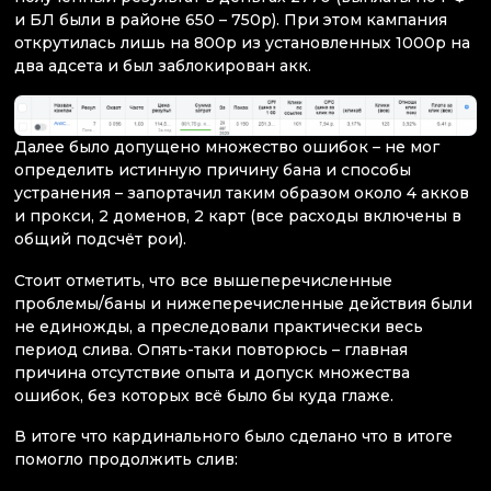
и БЛ были в районе 650 – 750р). При этом кампания
открутилась лишь на 800р из установленных 1000р на
два адсета и был заблокирован акк.
Далее было допущено множество ошибок – не мог
определить истинную причину бана и способы
устранения – запортачил таким образом около 4 акков
и прокси, 2 доменов, 2 карт (все расходы включены в
общий подсчёт рои).
Стоит отметить, что все вышеперечисленные
проблемы/баны и нижеперечисленные действия были
не единожды, а преследовали практически весь
период слива. Опять-таки повторюсь – главная
причина отсутствие опыта и допуск множества
ошибок, без которых всё было бы куда глаже.
В итоге что кардинального было сделано что в итоге
помогло продолжить слив: