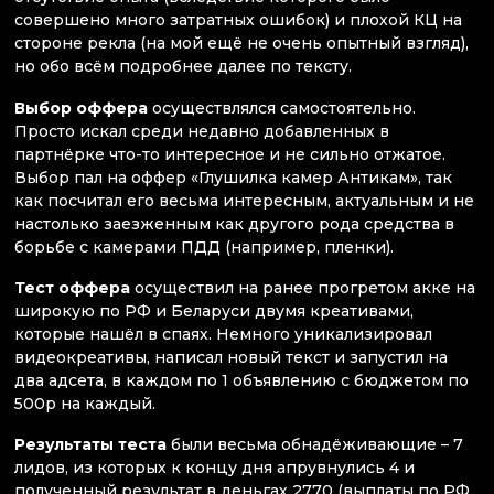
совершено много затратных ошибок) и плохой КЦ на
стороне рекла (на мой ещё не очень опытный взгляд),
но обо всём подробнее далее по тексту.
Выбор оффера
осуществлялся самостоятельно.
Просто искал среди недавно добавленных в
партнёрке что-то интересное и не сильно отжатое.
Выбор пал на оффер «Глушилка камер Антикам», так
как посчитал его весьма интересным, актуальным и не
настолько заезженным как другого рода средства в
борьбе с камерами ПДД (например, пленки).
Тест оффера
осуществил на ранее прогретом акке на
широкую по РФ и Беларуси двумя креативами,
которые нашёл в спаях. Немного уникализировал
видеокреативы, написал новый текст и запустил на
два адсета, в каждом по 1 объявлению с бюджетом по
500р на каждый.
Результаты теста
были весьма обнадёживающие – 7
лидов, из которых к концу дня апрувнулись 4 и
полученный результат в деньгах 2770 (выплаты по РФ