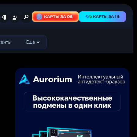
менты
Еще