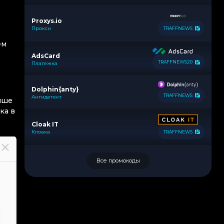
Proxys.io
Прокси
TRAFFNEWS
ем
AdsCard
TRAFFNEWS20
Платежка
Dolphin{anty}
TRAFFNEWS
Антидетект
чше
ка в
Cloak IT
Клоака
TRAFFNEWS
Все промокоды