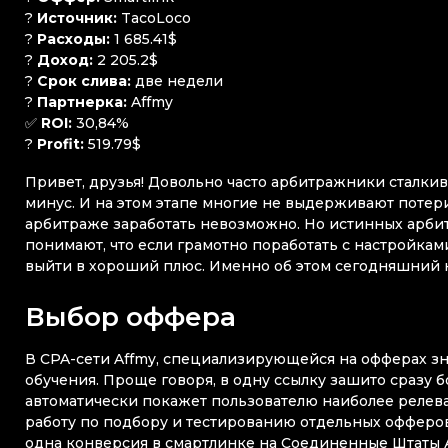
?
Источник:
TacoLoco
?
Расходы:
1 685.41$
?
Доход:
2 205.2$
?
Срок слива:
две недели
?
Партнерка:
Affmy
✅
ROI:
30,84%
?
Profit:
519.79$
Привет, друзья! Довольно часто арбитражники сталкив
минус. И на этом этапе многие не выдерживают потери
арбитраже заработать невозможно. Но истинных арби
понимают, что если грамотно поработать с настройкам
выйти в хороший плюс. Именно об этом сегодняшний к
Выбор оффера
В CPA-сети Affmy, специализирующейся на офферах зн
обучения. Проще говоря, в одну ссылку зашито сразу 
автоматически покажет пользователю наиболее релев
работу по подбору и тестированию отдельных офферов
одна конверсия в смартлинке на Соединенные Штаты 