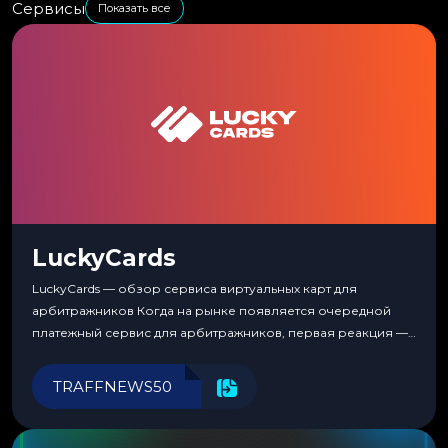
Сервисы
Показать все
LuckyCards
LuckyCards — обзор сервиса виртуальных карт для
арбитражников Когда на рынке появляется очередной
платежный сервис для арбитражников, первая реакция —
скептицизм. Их уже было столько, что в какой-то момент
перестаешь воспринимать всерьез любой новый продукт,
TRAFFNEWS50
пока тот не докажет обратное делом. LuckyCards — история
несколько другая. Сервис вырос из внутренней
потребности медиабаингового холдинга LuckyGroup. То...