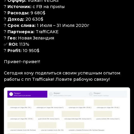
?
Оффер:
Vulkan VEGAS
?
Источник:
с FB на прилы
?
Расходы:
9 680$
?
Доход:
20 630$
?
Срок слива:
1 Июля – 31 Июля 2020г
?
Партнерка:
TraffiCAKE
?
Гео:
Новая Зеландия
✅
ROI:
113%
?
Profit:
10 950$
Привет-привет!
Сегодня хочу поделиться своим успешным опытом
работы с пп Trafficake! Ловите рабочую связку!