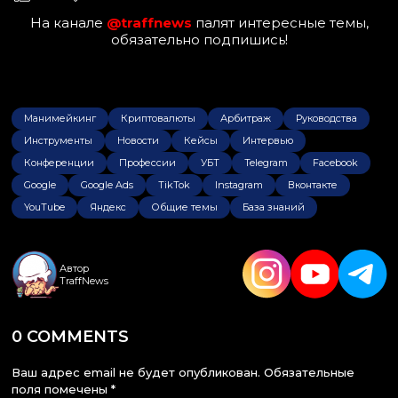
На канале
@traffnews
палят интересные темы,
обязательно подпишись!
Манимейкинг
Криптовалюты
Арбитраж
Руководства
Инструменты
Новости
Кейсы
Интервью
Конференции
Профессии
УБТ
Telegram
Facebook
Google
Google Ads
TikTok
Instagram
Вконтакте
YouTube
Яндекс
Общие темы
База знаний
Автор
TraffNews
0 COMMENTS
Ваш адрес email не будет опубликован.
Обязательные
поля помечены
*