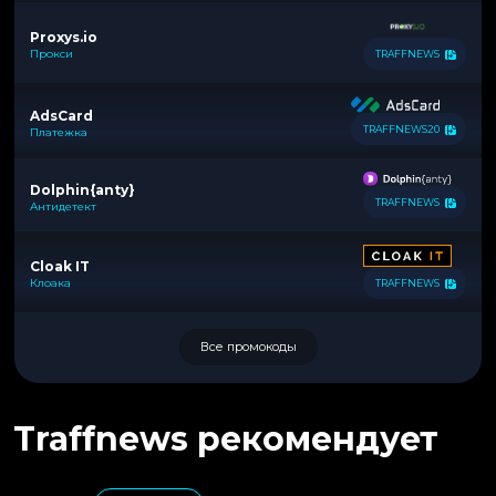
Proxys.io
Прокси
TRAFFNEWS
AdsCard
TRAFFNEWS20
Платежка
Dolphin{anty}
TRAFFNEWS
Антидетект
Cloak IT
Клоака
TRAFFNEWS
Все промокоды
Traffnews рекомендует