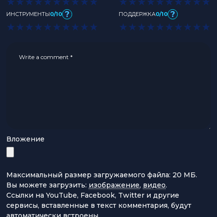
★
★
★
★
★
★
★
★
★
★
★
★
★
★
★
★
★
★
★
★
?
?
ИНСТРУМЕНТЫ
0/10
ПОДДЕРЖКА
0/10
★
★
★
★
★
★
★
★
★
★
★
★
★
★
★
★
★
★
★
★
Вложение
Максимальный размер загружаемого файла: 20 МБ.
Вы можете загрузить:
изображение
,
видео
.
Ссылки на YouTube, Facebook, Twitter и другие
сервисы, вставленные в текст комментария, будут
автоматически встроены.