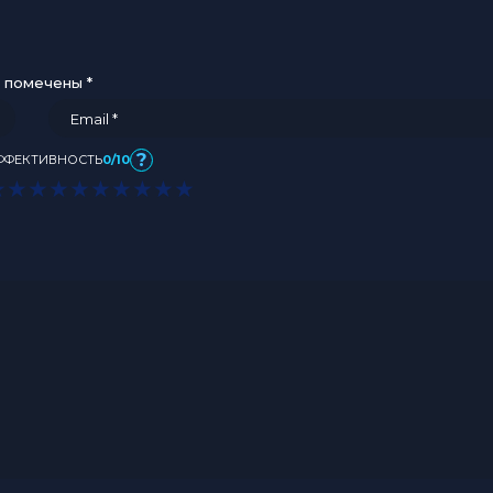
я помечены
*
?
ФФЕКТИВНОСТЬ
0/10
★
★
★
★
★
★
★
★
★
★