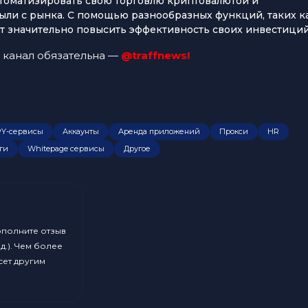
автоматизировать свою торговлю криптовалютой и
ыли с рынка. С помощью разнообразных функций, таких к
ут значительно повысить эффективность своих инвестиций
 канал обязательна —
@traffnews!
PY-сервисы
Аккаунты
Аренда приложений
Прокси
HR
ги
Whitepage сервисы
Другое
ополните отзыв
д.). Чем более
сет другим