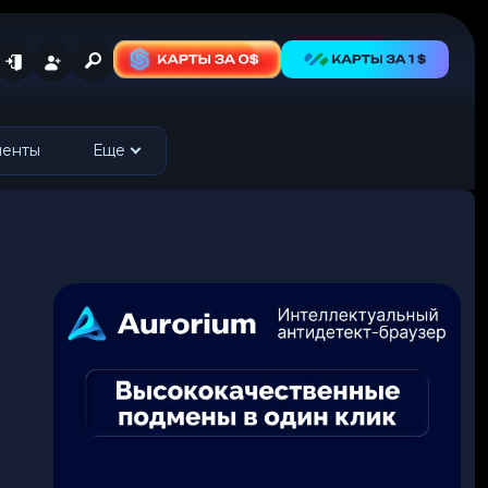
менты
Еще