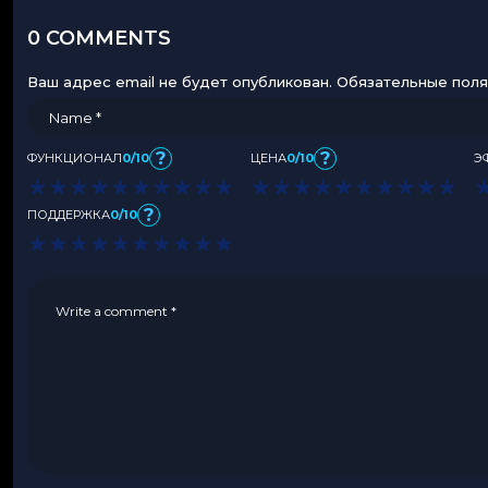
0 COMMENTS
Ваш адрес email не будет опубликован.
Обязательные пол
?
?
ФУНКЦИОНАЛ
0/10
ЦЕНА
0/10
Э
★
★
★
★
★
★
★
★
★
★
★
★
★
★
★
★
★
★
★
★
?
ПОДДЕРЖКА
0/10
★
★
★
★
★
★
★
★
★
★