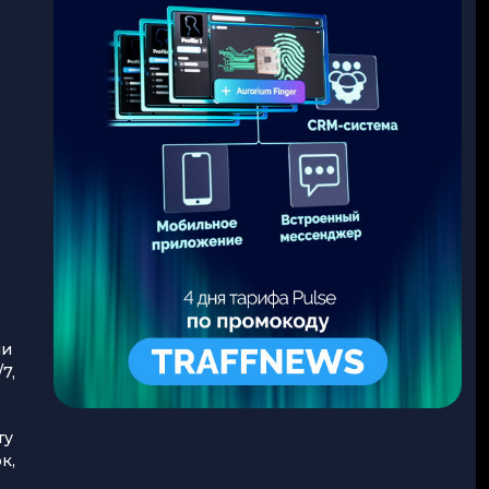
ми
7,
ту
к,