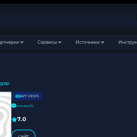
ртнерки
Сервисы
Источники
Инстру
tsgap
627 VIEWS
отзывы(0)
7.0
cайт