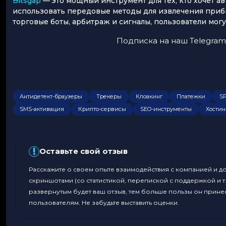
Bitsgap
— это мощный инструмент для тех, кто хочет 
использовать передовые методы для извлечения приб
торговые боты, арбитраж и сигналы, пользователи мог
Подписка на наш Telegram
Антидетект-браузеры
Трекеры
Клоакинг
Платежки
S
SMS-активация
Крипто-сервисы
SEO-инструменты
Хостин
!
Оставьте свой отзыв
Расскажите о своем опыте взаимодействия с компанией и д
скриншотами (со статистикой, перепиской с поддержкой и т.
развернутым будет ваш отзыв, тем больше пользы он прине
пользователям. Не забудьте выставить оценки.