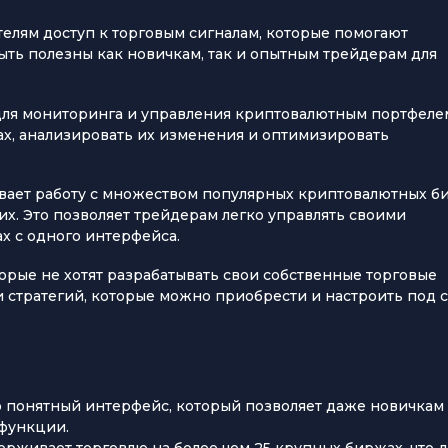
телям доступ к торговым сигналам, которые помогают
ыть полезны как новичкам, так и опытным трейдерам для
ля мониторинга и управления криптовалютным портфеле
ах, анализировать их изменения и оптимизировать
вает работу с множеством популярных криптовалютных б
ругих. Это позволяет трейдерам легко управлять своими
х с одного интерфейса.
торые не хотят разрабатывать свои собственные торговые
и стратегий, которые можно приобрести и настроить под 
о понятный интерфейс, который позволяет даже новичкам
 функции.
держивает торговлю на более чем 25 крупных биржах, что 