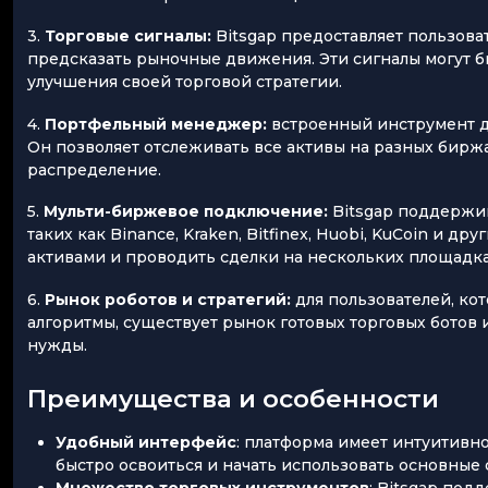
3.
Торговые сигналы:
Bitsgap предоставляет пользова
предсказать рыночные движения. Эти сигналы могут б
улучшения своей торговой стратегии.
4.
Портфельный менеджер:
встроенный инструмент д
Он позволяет отслеживать все активы на разных бирж
распределение.
5.
Мульти-биржевое подключение:
Bitsgap поддержи
таких как Binance, Kraken, Bitfinex, Huobi, KuCoin и д
активами и проводить сделки на нескольких площадка
6.
Рынок роботов и стратегий:
для пользователей, ко
алгоритмы, существует рынок готовых торговых ботов 
нужды.
Преимущества и особенности
Удобный интерфейс
: платформа имеет интуитивн
быстро освоиться и начать использовать основные
Множество торговых инструментов
: Bitsgap под