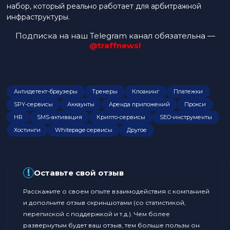
набор, который реально работает для арбитражной
инфраструктуры.
Подписка на наш Telegram канал обязательна —
@traffnews!
Антидетект-браузеры
Трекеры
Клоакинг
Платежки
SPY-сервисы
Аккаунты
Аренда приложений
Прокси
HR
SMS-активация
Крипто-сервисы
SEO-инструменты
Хостинги
Whitepage сервисы
Другое
!
Оставьте свой отзыв
Расскажите о своем опыте взаимодействия с компанией
и дополните отзыв скриншотами (со статистикой,
перепиской с поддержкой и т.д.). Чем более
развернутым будет ваш отзыв, тем больше пользы он