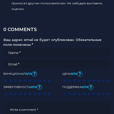
принесет другим пользователям. Не забудьте выставить
оценки.
0 COMMENTS
Ваш адрес email не будет опубликован.
Обязательные
поля помечены
*
?
?
ФУНКЦИОНАЛ
0/10
ЦЕНА
0/10
★
★
★
★
★
★
★
★
★
★
★
★
★
★
★
★
★
★
★
★
?
?
ЭФФЕКТИВНОСТЬ
0/10
ПОДДЕРЖКА
0/10
★
★
★
★
★
★
★
★
★
★
★
★
★
★
★
★
★
★
★
★