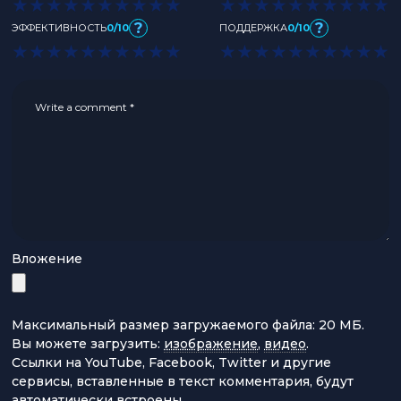
★
★
★
★
★
★
★
★
★
★
★
★
★
★
★
★
★
★
★
★
?
?
ЭФФЕКТИВНОСТЬ
0/10
ПОДДЕРЖКА
0/10
★
★
★
★
★
★
★
★
★
★
★
★
★
★
★
★
★
★
★
★
Вложение
Максимальный размер загружаемого файла: 20 МБ.
Вы можете загрузить:
изображение
,
видео
.
Ссылки на YouTube, Facebook, Twitter и другие
сервисы, вставленные в текст комментария, будут
автоматически встроены.