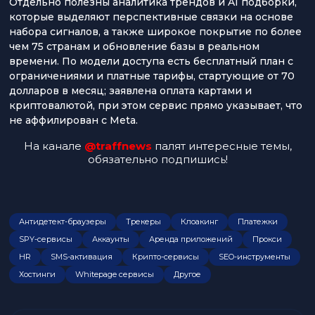
Отдельно полезны аналитика трендов и AI подборки,
которые выделяют перспективные связки на основе
набора сигналов, а также широкое покрытие по более
чем 75 странам и обновление базы в реальном
времени. По модели доступа есть бесплатный план с
ограничениями и платные тарифы, стартующие от 70
долларов в месяц; заявлена оплата картами и
криптовалютой, при этом сервис прямо указывает, что
не аффилирован с Meta.
На канале
@traffnews
палят интересные темы,
обязательно подпишись!
Антидетект-браузеры
Трекеры
Клоакинг
Платежки
SPY-сервисы
Аккаунты
Аренда приложений
Прокси
HR
SMS-активация
Крипто-сервисы
SEO-инструменты
Хостинги
Whitepage сервисы
Другое