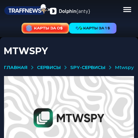
MTWSPY
СЕРВИСЫ
SPY-СЕРВИСЫ
ГЛАВНАЯ
mtwspy