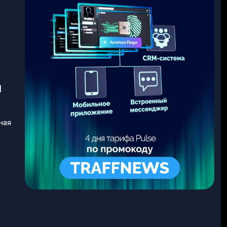
ш
ная