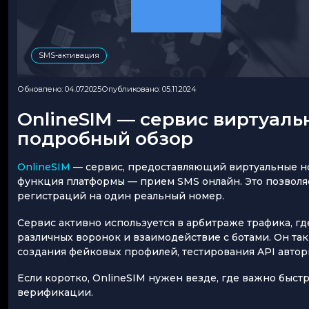
SMS-активация
Обновлено: 04.07.2025
Опубликовано: 05.11.2024
OnlineSIM — сервис виртуаль
подробный обзор
OnlineSIM
— сервис, предоставляющий виртуальные но
функция платформы — прием SMS онлайн. Это позволяе
регистраций на один реальный номер.
Сервис активно используется в арбитраже трафика, гд
различных воронок и взаимодействие с ботами. Он та
создания фейковых профилей, тестирования API автор
Если коротко, OnlineSIM нужен везде, где важно быст
верификации.