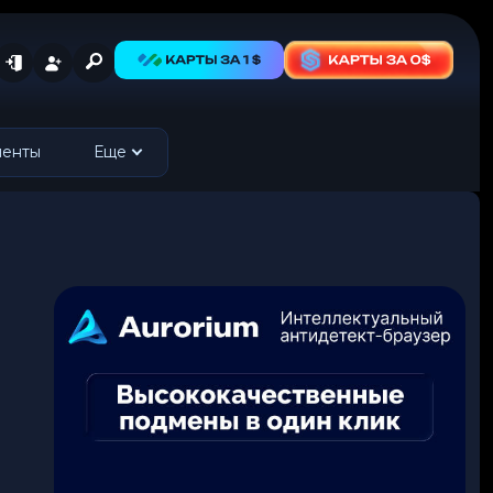
менты
Еще