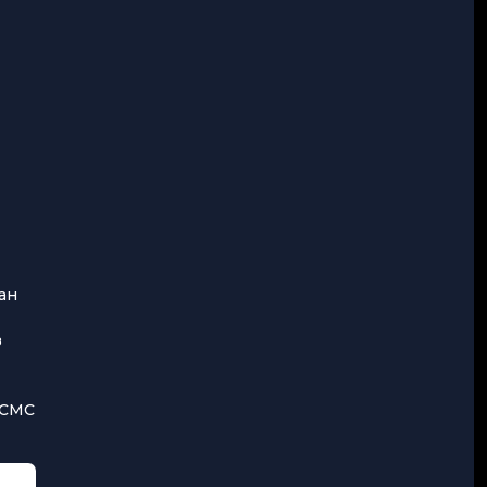
ан
з
 СМС