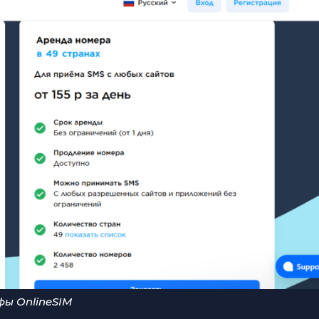
фы OnlineSIM