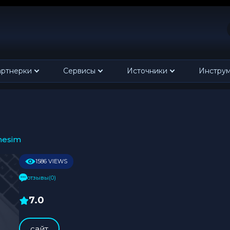
ртнерки
Сервисы
Источники
Инстру
inesim
1586 VIEWS
отзывы(0)
7.0
cайт