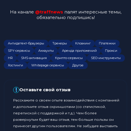
На канале
@traffnews
палят интересные темы,
обязательно подпишись!
Антидетект-браузеры
Трекеры
Клоакинг
Платежки
SPY-сервисы
Аккаунты
Аренда приложений
Прокси
HR
SMS-активация
Крипто-сервисы
SEO-инструменты
Хостинги
Whitepage сервисы
Другое
!
Оставьте свой отзыв
Расскажите о своем опыте взаимодействия с компанией
и дополните отзыв скриншотами (со статистикой,
перепиской с поддержкой и т.д.). Чем более
развернутым будет ваш отзыв, тем больше пользы он
принесет другим пользователям. Не забудьте выставить