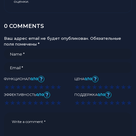
оценки.
0 COMMENTS
Ваш адрес email не будет опубликован.
Обязательные
поля помечены
*
?
?
ФУНКЦИОНАЛ
0/10
ЦЕНА
0/10
★
★
★
★
★
★
★
★
★
★
★
★
★
★
★
★
★
★
★
★
?
?
ЭФФЕКТИВНОСТЬ
0/10
ПОДДЕРЖКА
0/10
★
★
★
★
★
★
★
★
★
★
★
★
★
★
★
★
★
★
★
★