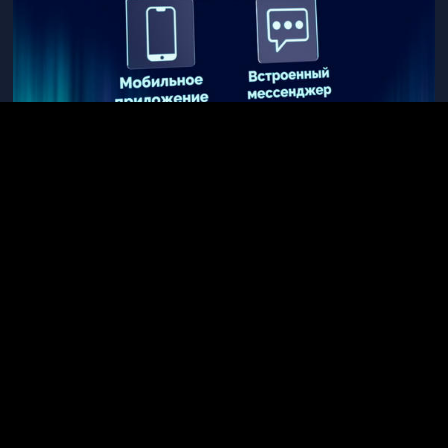
Может
пригодиться:
Статьи про арбитраж
Лучшие партнерки
Лучшие рекламные сети