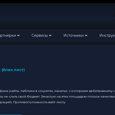
ртнерки
Сервисы
Источники
Инстру
st (блек лист)
ка (сайты, паблики в соцсетях, каналы), с которыми арбитражнику 
ы не слить свой бюджет. Зачастую на этих площадках плохое качеств
раций). Противоположность вайт-листу.