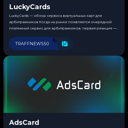
LuckyCards
LuckyCards — обзор сервиса виртуальных карт для
арбитражников Когда на рынке появляется очередной
платежный сервис для арбитражников, первая реакция —
скептицизм. Их уже было столько, что в какой-то момент
перестаешь воспринимать всерьез любой новый продукт,
TRAFFNEWS50
пока тот не докажет обратное делом. LuckyCards — история
несколько другая. Сервис вырос из внутренней
потребности медиабаингового холдинга LuckyGroup. То...
AdsCard