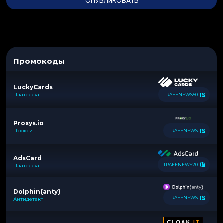
Промокоды
LuckyCards
Платежка
TRAFFNEWS50
Proxys.io
Прокси
TRAFFNEWS
AdsCard
TRAFFNEWS20
Платежка
Dolphin{anty}
TRAFFNEWS
Антидетект