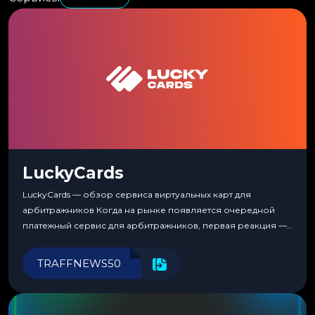
LuckyCards
LuckyCards — обзор сервиса виртуальных карт для
арбитражников Когда на рынке появляется очередной
платежный сервис для арбитражников, первая реакция —
скептицизм. Их уже было столько, что в какой-то момент
перестаешь воспринимать всерьез любой новый продукт,
TRAFFNEWS50
пока тот не докажет обратное делом. LuckyCards — история
несколько другая. Сервис вырос из внутренней
потребности медиабаингового холдинга LuckyGroup. То...