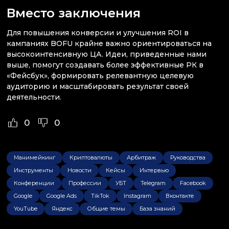
Вместо заключения
Для повышения конверсии и улучшения ROI в
кампаниях BOFU крайне важно ориентироваться на
высокоинтенсивную ЦА. Идеи, приведенные нами
выше, помогут создавать более эффективные РК в
«Фейсбук», формировать релевантную целевую
аудиторию и масштабировать результат своей
деятельности.
0
0
Манимейкинг
Криптовалюты
Арбитраж
Руководства
Инструменты
Новости
Кейсы
Интервью
Конференции
Профессии
УБТ
Telegram
Facebook
Google
Google Ads
TikTok
Instagram
Вконтакте
YouTube
Яндекс
Общие темы
База знаний