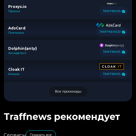
Proxys.io
Прокси
TRAFFNEWS
AdsCard
TRAFFNEWS20
Платежка
Dolphin{anty}
TRAFFNEWS
Антидетект
Cloak IT
Клоака
TRAFFNEWS
Все промокоды
Traffnews рекомендует
Сервисы
Показать все