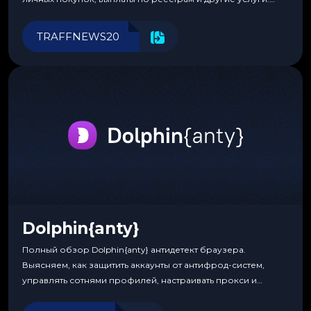
Прозрачные комиссии, поддержка криптовалют и удобные
инструменты для управления финансами.
TRAFFNEWS20
Dolphin{anty}
Полный обзор Dolphin{anty} антидетект браузера.
Выясняем, как защитить аккаунты от антифрод-систем,
управлять сотнями профилей, настраивать прокси и
автоматизировать рабочие процессы для максимальной
эффективности.