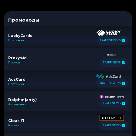
Промокоды
LuckyCards
Платежка
TRAFFNEWS50
Proxys.io
Прокси
TRAFFNEWS
AdsCard
TRAFFNEWS20
Платежка
Dolphin{anty}
TRAFFNEWS
Антидетект
Cloak IT
Клоака
TRAFFNEWS