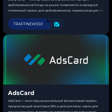
арбитражников Когда на рынке появляется очередной
платежный сервис для арбитражников, первая реакция —
скептицизм. Их уже было столько, что в какой-то момент
перестаешь воспринимать всерьез любой новый продукт,
TRAFFNEWS50
пока тот не докажет обратное делом. LuckyCards — история
несколько другая. Сервис вырос из внутренней
потребности медиабаингового холдинга LuckyGroup. То...
AdsCard
AdsCard — многофункциональный финансовый сервис,
предлагающий трастовые BIN-ы для рекламы, карты для
личных покупок, выплаты по реестрам и другие услуги.