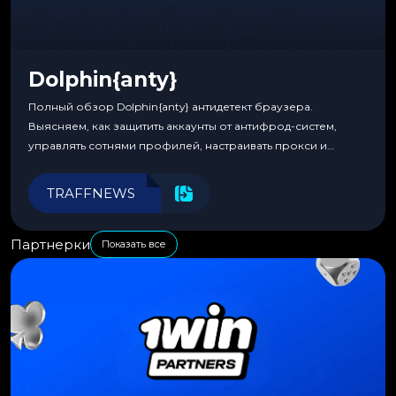
Dolphin{anty}
Полный обзор Dolphin{anty} антидетект браузера.
Выясняем, как защитить аккаунты от антифрод-систем,
управлять сотнями профилей, настраивать прокси и
автоматизировать рабочие процессы для максимальной
эффективности.
TRAFFNEWS
Партнерки
Показать все