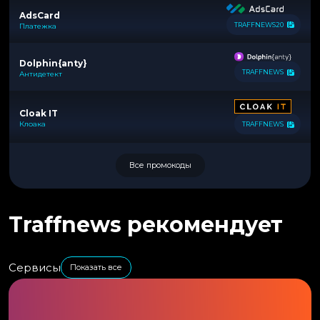
AdsCard
TRAFFNEWS20
Платежка
Dolphin{anty}
TRAFFNEWS
Антидетект
Cloak IT
Клоака
TRAFFNEWS
Все промокоды
Traffnews рекомендует
Сервисы
Показать все