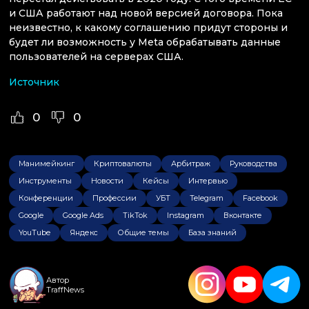
и США работают над новой версией договора. Пока
неизвестно, к какому соглашению придут стороны и
будет ли возможность у Meta обрабатывать данные
пользователей на серверах США.
Источник
0
0
Манимейкинг
Криптовалюты
Арбитраж
Руководства
Инструменты
Новости
Кейсы
Интервью
Конференции
Профессии
УБТ
Telegram
Facebook
Google
Google Ads
TikTok
Instagram
Вконтакте
YouTube
Яндекс
Общие темы
База знаний
Автор
TraffNews