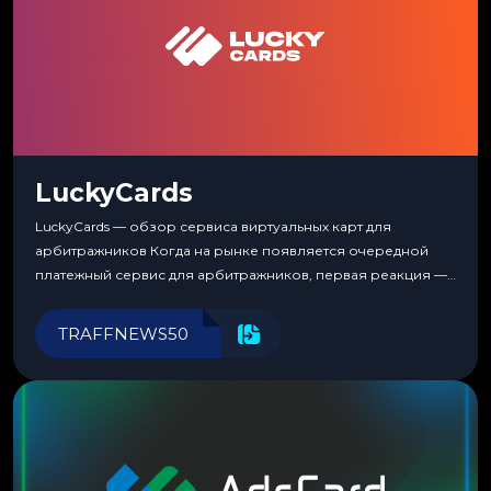
LuckyCards
LuckyCards — обзор сервиса виртуальных карт для
арбитражников Когда на рынке появляется очередной
платежный сервис для арбитражников, первая реакция —
скептицизм. Их уже было столько, что в какой-то момент
перестаешь воспринимать всерьез любой новый продукт,
TRAFFNEWS50
пока тот не докажет обратное делом. LuckyCards — история
несколько другая. Сервис вырос из внутренней
потребности медиабаингового холдинга LuckyGroup. То...