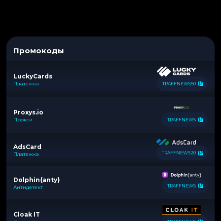
Промокоды
LuckyCards
Платежка
TRAFFNEWS50
Proxys.io
Прокси
TRAFFNEWS
AdsCard
TRAFFNEWS20
Платежка
Dolphin{anty}
TRAFFNEWS
Антидетект
Cloak IT