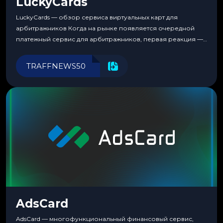
LuckyCards
LuckyCards — обзор сервиса виртуальных карт для
арбитражников Когда на рынке появляется очередной
платежный сервис для арбитражников, первая реакция —
скептицизм. Их уже было столько, что в какой-то момент
перестаешь воспринимать всерьез любой новый продукт,
TRAFFNEWS50
пока тот не докажет обратное делом. LuckyCards — история
несколько другая. Сервис вырос из внутренней
потребности медиабаингового холдинга LuckyGroup. То...
AdsCard
AdsCard — многофункциональный финансовый сервис,