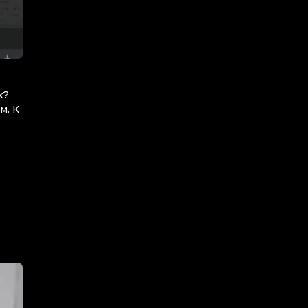
х?
м. К
е