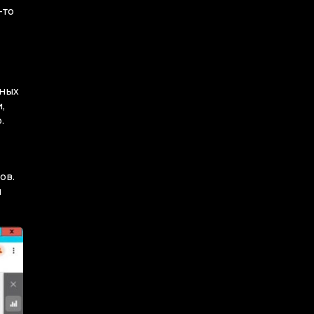
-то
тных
,
.
ов.
м