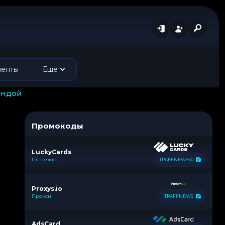
менты
Еще
рендой
Промокоды
LuckyCards
Платежка
TRAFFNEWS50
Proxys.io
Прокси
TRAFFNEWS
AdsCard