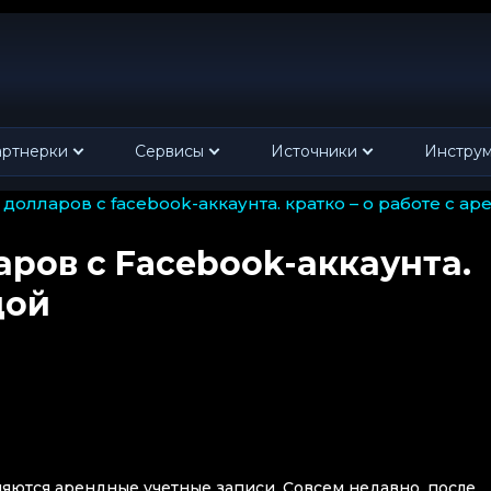
ртнерки
Сервисы
Источники
Инстру
. долларов с facebook-аккаунта. кратко – о работе с а
аров с Facebook-аккаунта.
дой
яются арендные учетные записи. Совсем недавно, после