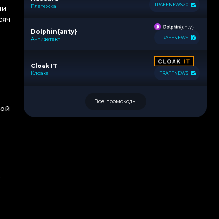
TRAFFNEWS20
Платежка
ли
сяч
Dolphin{anty}
TRAFFNEWS
Антидетект
Cloak IT
Клоака
TRAFFNEWS
Все промокоды
вой
е