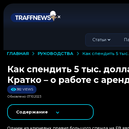
Статьи
Па
РУКОВОДСТВА
ГЛАВНАЯ
как спендить 5 тыс
Как спендить 5 тыс. долл
Кратко – о работе с арен
382 VIEWS
Обновлено: 07.10.2023
Содержание
Одним из ключевых правил большого спенда на FB явл