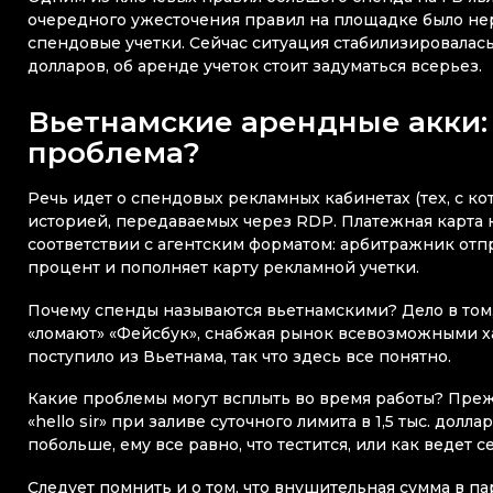
очередного ужесточения правил на площадке было не
спендовые учетки. Сейчас ситуация стабилизировалась,
долларов, об аренде учеток стоит задуматься всерьез.
Вьетнамские арендные акки: ч
проблема?
Речь идет о спендовых рекламных кабинетах (тех, с к
историей, передаваемых через RDP. Платежная карта к
соответствии с агентским форматом: арбитражник отп
процент и пополняет карту рекламной учетки.
Почему спенды называются вьетнамскими? Дело в том,
«ломают» «Фейсбук», снабжая рынок всевозможными х
поступило из Вьетнама, так что здесь все понятно.
Какие проблемы могут всплыть во время работы? Преж
«hello sir» при заливе суточного лимита в 1,5 тыс. долл
побольше, ему все равно, что тестится, или как ведет с
Следует помнить и о том, что внушительная сумма в 