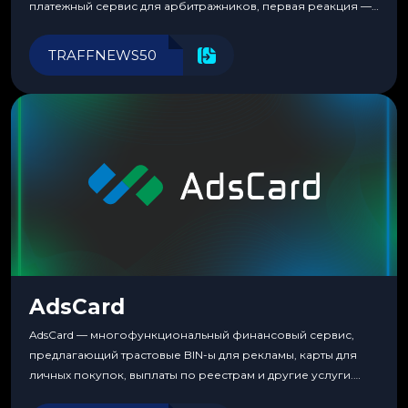
платежный сервис для арбитражников, первая реакция —
скептицизм. Их уже было столько, что в какой-то момент
перестаешь воспринимать всерьез любой новый продукт,
TRAFFNEWS50
пока тот не докажет обратное делом. LuckyCards — история
несколько другая. Сервис вырос из внутренней
потребности медиабаингового холдинга LuckyGroup. То...
AdsCard
AdsCard — многофункциональный финансовый сервис,
предлагающий трастовые BIN-ы для рекламы, карты для
личных покупок, выплаты по реестрам и другие услуги.
Прозрачные комиссии, поддержка криптовалют и удобные