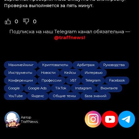
Проверка выполняется за пять минут.
0
0
Подписка на наш Telegram канал обязательна —
@traffnews!
Манимейкинг
Криптовалюты
Арбитраж
Руководства
Инструменты
Новости
Кейсы
Интервью
Конференции
Профессии
УБТ
Telegram
Facebook
Google
Google Ads
TikTok
Instagram
Вконтакте
YouTube
Яндекс
Общие темы
База знаний
Автор
TraffNews