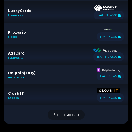
LuckyCards
Платежка
TRAFFNEWS50
Proxys.io
Прокси
TRAFFNEWS
AdsCard
TRAFFNEWS20
Платежка
Dolphin{anty}
TRAFFNEWS
Антидетект
Cloak IT
Клоака
TRAFFNEWS
Все промокоды