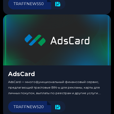
перестаешь воспринимать всерьез любой новый продукт,
TRAFFNEWS50
пока тот не докажет обратное делом. LuckyCards — история
несколько другая. Сервис вырос из внутренней
потребности медиабаингового холдинга LuckyGroup. То...
AdsCard
AdsCard — многофункциональный финансовый сервис,
предлагающий трастовые BIN-ы для рекламы, карты для
личных покупок, выплаты по реестрам и другие услуги.
Прозрачные комиссии, поддержка криптовалют и удобные
инструменты для управления финансами.
TRAFFNEWS20