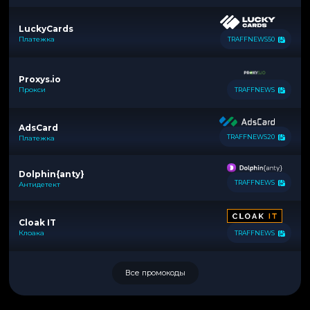
LuckyCards
Платежка
TRAFFNEWS50
Proxys.io
Прокси
TRAFFNEWS
AdsCard
TRAFFNEWS20
Платежка
Dolphin{anty}
TRAFFNEWS
Антидетект
Cloak IT
Клоака
TRAFFNEWS
Все промокоды