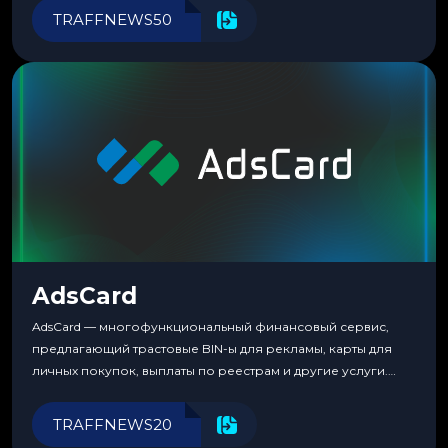
перестаешь воспринимать всерьез любой новый продукт,
TRAFFNEWS50
пока тот не докажет обратное делом. LuckyCards — история
несколько другая. Сервис вырос из внутренней
потребности медиабаингового холдинга LuckyGroup. То...
AdsCard
AdsCard — многофункциональный финансовый сервис,
предлагающий трастовые BIN-ы для рекламы, карты для
личных покупок, выплаты по реестрам и другие услуги.
Прозрачные комиссии, поддержка криптовалют и удобные
инструменты для управления финансами.
TRAFFNEWS20