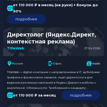
Яндекс.Директе, работал с аналитикой и умеет считать
от 110 000 ₽ в месяц (на руки) + бонусы до
эффективность рекламы. Обязанности: Требования:
30%
Условия: Откликнуться на вакансию можно по ссылке.
подробнее
Хотите работать в сфере арбитража трафика и affiliate-
маркетинга? Смотрите все актуальные…
Директолог (Яндекс.Директ,
контекстная реклама)
TitleWeb
27.04.2026
Россия
Офис
Middle
TitleWeb — digital-компания с направлениями в IT, арбитраже
трафика и финансовом сервисе, ищет директолога для
ведения рекламных кампаний в Яндекс Директ и работы с
аналитикой. Обязанности: Требования к кандидату:
Условия: Откликнуться по ссылке.В отклике укажите, что
от 110 000 ₽ за месяц
подробнее
нашли вакансию на Traffnews. Больше предложений о
работе — в нашем разделе Вакансии.