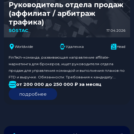
Руководитель отдела продаж
(аффилиат / арбитраж
трафика)
SÓSTAC
17.04.2026
Worldwide
Удаленка
Head
FinTech-команда, развивающая направление affiliate-
маркетинга для брокеров, ищет руководителя отдела
продаж для управления командой и выполнения планов по
FTD и выручке. Обязанности: Требования к кандидату:
Условия: Откликнуться по ссылке. В отклике укажите, что
от 200 000 до 250 000 ₽ за месяц
нашли вакансию на Traffnews. Больше предложений о
подробнее
работе — в нашем разделе Вакансии.