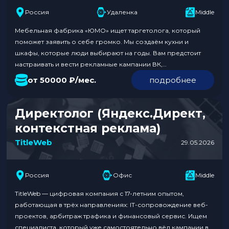
Россия
Удаленка
Middle
Мебельная фабрика «ЮМО» ищет таргетолога, который
поможет заявить о себе громко. Мы создаём кухни и
шкафы, которые люди выбирают на годы. Вам предстоит
настраивать и вести рекламные кампании ВК,
сегментировать аудиторию, тестировать гипотезы и дружить
от 50000 ₽/мес.
подробнее
с дизайнером и менеджерами по продажам. Опыт
настройки таргета ВК от 2 лет обязателен. Удалённая
работа с рекламным бюджетом от…
Директолог (Яндекс.Директ,
контекстная реклама)
TitleWeb
29.05.2026
Россия
Офис
Middle
TitleWeb — цифровая компания с 17-летним опытом,
работающая в трёх направлениях: IT-сопровождение веб-
проектов, арбитраж трафика и финансовый сервис. Ищем
специалиста, который уже самостоятельно вёл кампании в